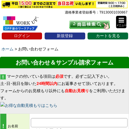
適格事業者登録番号：T9130001030867
メニュー
ログイン
新規登録
カートを見る
ホーム
>
お問い合わせフォーム
お問い合わせ＆サンプル請求フォーム
マークの付いている項目は
必須
です。必ずご記入下さい。
土･日･祝日を除いた
24時間以内
にお返事させて頂いております。
フォームからのお見積もり以外にも
自動お見積り
をご利用いただけま
す。
!
お名前