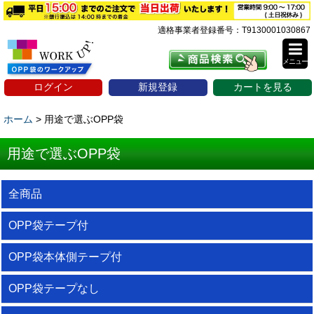
適格事業者登録番号：T9130001030867
メニュー
ログイン
新規登録
カートを見る
ホーム
>
用途で選ぶOPP袋
用途で選ぶOPP袋
全商品
OPP袋テープ付
OPP袋本体側テープ付
OPP袋テープなし