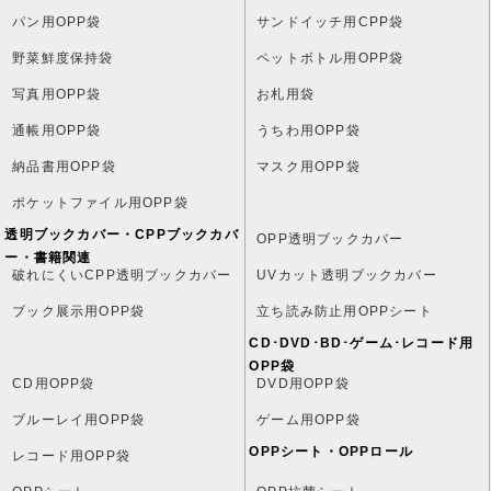
パン用OPP袋
サンドイッチ用CPP袋
野菜鮮度保持袋
ペットボトル用OPP袋
写真用OPP袋
お札用袋
通帳用OPP袋
うちわ用OPP袋
納品書用OPP袋
マスク用OPP袋
ポケットファイル用OPP袋
透明ブックカバー・CPPブックカバ
OPP透明ブックカバー
ー・書籍関連
破れにくいCPP透明ブックカバー
UVカット透明ブックカバー
ブック展示用OPP袋
立ち読み防止用OPPシート
CD･DVD･BD･ゲーム･レコード用
OPP袋
CD用OPP袋
DVD用OPP袋
ブルーレイ用OPP袋
ゲーム用OPP袋
OPPシート・OPPロール
レコード用OPP袋