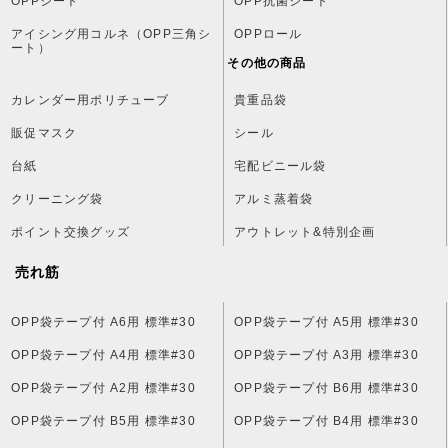
OPPシート
OPP抗菌シート
アイシング用コルネ（OPP三角シ
OPPロール
ート）
その他の商品
カレンダー用ポリチューブ
貴重品袋
販促マスク
シール
台紙
宅配ビニール袋
クリーニング袋
アルミ蒸着袋
ポイント交換グッズ
アウトレット&特別企画
売れ筋
OPP袋テープ付 A6用 標準#30
OPP袋テープ付 A5用 標準#30
OPP袋テープ付 A4用 標準#30
OPP袋テープ付 A3用 標準#30
OPP袋テープ付 A2用 標準#30
OPP袋テープ付 B6用 標準#30
OPP袋テープ付 B5用 標準#30
OPP袋テープ付 B4用 標準#30