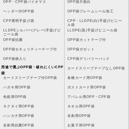
OPP・CPP袋バイオマス
OPP袋片面白
ヘッダー付OPP袋
OPP袋フレームシール加工
CPP透明手提げ袋
CPP・LLDPE(白)手提げビニー
ル袋
LLDPEシルバー(グレー)手提げビ
LLDPE(黒)手提げビニール袋
ニール袋
OPP袋抗菌
OPP袋カットテープ付
OPP袋セキュリティーテープ付
OPP袋ガゼット
OPP袋柄入り
CPP袋デリバリーパック
用途で選ぶOPP袋・破れにくいCPP
カードスリーブテープなしOPP袋
袋
カードスリーブテープ付OPP袋
各種カード用OPP袋
ハガキ用OPP袋
ポストカード用OPP袋
色紙用OPP袋
アパレル用OPP・CPP袋
ネクタイ用OPP袋
タオル用OPP袋
ハンカチ用OPP袋
名刺用OPP袋
名刺用抗菌OPP袋
お菓子用OPP袋