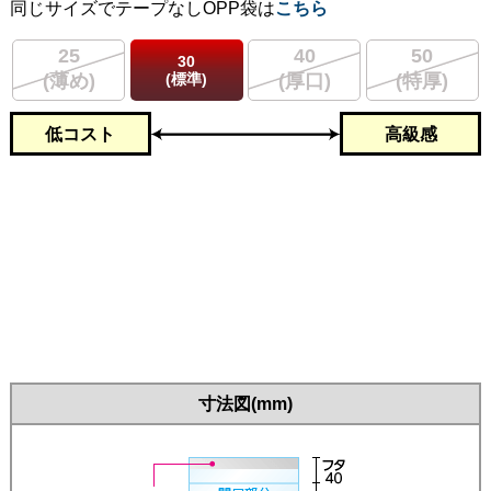
同じサイズでテープなしOPP袋は
こちら
25
40
50
30
(標準)
(薄め)
(厚口)
(特厚)
低コスト
高級感
寸法図(mm)