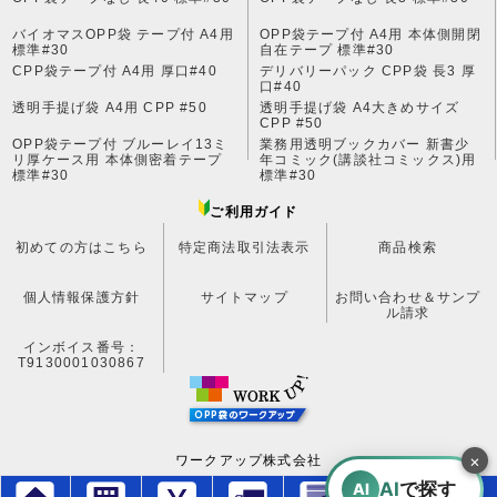
バイオマスOPP袋 テープ付 A4用
OPP袋テープ付 A4用 本体側開閉
標準#30
自在テープ 標準#30
CPP袋テープ付 A4用 厚口#40
デリバリーパック CPP袋 長3 厚
口#40
透明手提げ袋 A4用 CPP #50
透明手提げ袋 A4大きめサイズ
CPP #50
OPP袋テープ付 ブルーレイ13ミ
業務用透明ブックカバー 新書少
リ厚ケース用 本体側密着テープ
年コミック(講談社コミックス)用
標準#30
標準#30
ご利用ガイド
初めての方はこちら
特定商法取引法表示
商品検索
個人情報保護方針
サイトマップ
お問い合わせ＆サンプ
ル請求
インボイス番号：
T9130001030867
×
ワークアップ株式会社
営業日:月～金曜日 ※土・日・祝日は休み
AI
で探す
AI