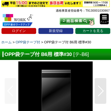
適格事業者登録番号：T9130001030867
メニュー
ログイン
新規登録
カートを見る
ホーム
>
OPP袋テープ付
>
OPP袋テープ付 B6用 標準#30
OPP袋テープ付 B6用 標準#30
[
テ-B6
]