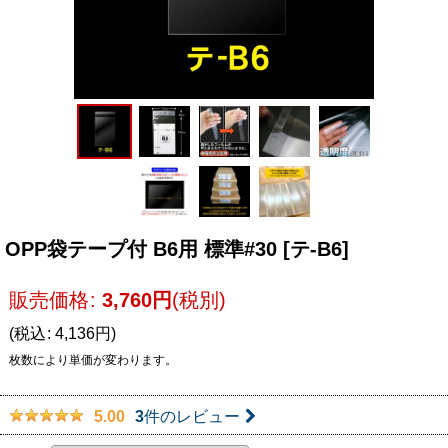
OPP袋テープ付 B6用 標準#30
[
テ-B6
]
販売価格
:
3,760
円
(税別)
(
税込
:
4,136
円
)
枚数により単価が変わります。
3
件のレビュー
5.00