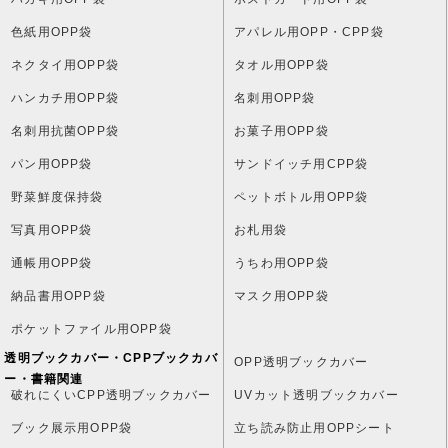
色紙用OPP袋
アパレル用OPP・CPP袋
ネクタイ用OPP袋
タオル用OPP袋
ハンカチ用OPP袋
名刺用OPP袋
名刺用抗菌OPP袋
お菓子用OPP袋
パン用OPP袋
サンドイッチ用CPP袋
野菜鮮度保持袋
ペットボトル用OPP袋
写真用OPP袋
お札用袋
通帳用OPP袋
うちわ用OPP袋
納品書用OPP袋
マスク用OPP袋
ポケットファイル用OPP袋
透明ブックカバー・CPPブックカバ
OPP透明ブックカバー
ー・書籍関連
破れにくいCPP透明ブックカバー
UVカット透明ブックカバー
ブック展示用OPP袋
立ち読み防止用OPPシート