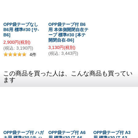
OPP袋テープなし
OPP袋テープ付 B6
B6用 標準#30
[
サ-
用 本体側開閉自在テ
B6
]
ープ 標準#30
[
本テ
開閉自在-B6
]
2,900
円
(税別)
3,130
円
(税別)
(
税込
:
3,190
円
)
(
税込
:
3,443
円
)
4
件
この商品を買った人は、こんな商品も買ってい
ます
OPP袋テープ付 ハガ
OPP袋テープ付 A6
OPP袋テープ付 A3
キ用 標準#30
[
テ-ハ
用 標準#30
[
T-A6-
用 標準#30
[
T-A3-