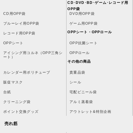
CD･DVD･BD･ゲーム･レコード用
OPP袋
CD用OPP袋
DVD用OPP袋
ブルーレイ用OPP袋
ゲーム用OPP袋
OPPシート・OPPロール
レコード用OPP袋
OPPシート
OPP抗菌シート
アイシング用コルネ（OPP三角シ
OPPロール
ート）
その他の商品
カレンダー用ポリチューブ
貴重品袋
販促マスク
シール
台紙
宅配ビニール袋
クリーニング袋
アルミ蒸着袋
ポイント交換グッズ
アウトレット&特別企画
売れ筋