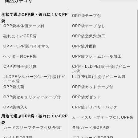
商品カテゴリ
形状で選ぶOPP袋・破れにくいCPP
OPP袋テープ付
袋
OPP袋本体側テープ付
OPP袋テープなし
破れにくいCPP袋
OPP袋空気穴加工
OPP・CPP袋バイオマス
OPP袋片面白
ヘッダー付OPP袋
OPP袋フレームシール加工
CPP透明手提げ袋
CPP・LLDPE(白)手提げビニー
ル袋
LLDPEシルバー(グレー)手提げビ
LLDPE(黒)手提げビニール袋
ニール袋
OPP袋抗菌
OPP袋カットテープ付
OPP袋セキュリティーテープ付
OPP袋ガゼット
OPP袋柄入り
CPP袋デリバリーパック
用途で選ぶOPP袋・破れにくいCPP
カードスリーブテープなしOPP袋
袋
カードスリーブテープ付OPP袋
各種カード用OPP袋
ハガキ用OPP袋
ポストカード用OPP袋