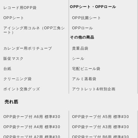
OPPシート・OPPロール
レコード用OPP袋
OPPシート
OPP抗菌シート
アイシング用コルネ（OPP三角シ
OPPロール
ート）
その他の商品
カレンダー用ポリチューブ
貴重品袋
販促マスク
シール
台紙
宅配ビニール袋
クリーニング袋
アルミ蒸着袋
ポイント交換グッズ
アウトレット&特別企画
売れ筋
OPP袋テープ付 A6用 標準#30
OPP袋テープ付 A5用 標準#30
OPP袋テープ付 A4用 標準#30
OPP袋テープ付 A3用 標準#30
OPP袋テープ付 A2用 標準#30
OPP袋テープ付 B6用 標準#30