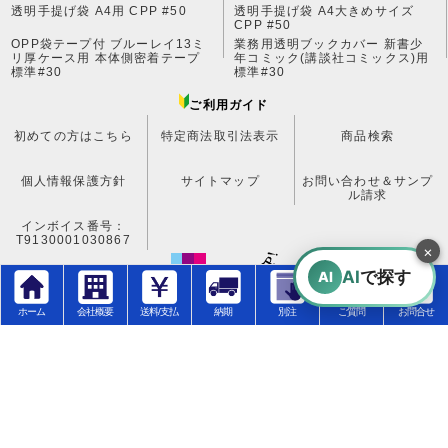
透明手提げ袋 A4用 CPP #50
透明手提げ袋 A4大きめサイズ
CPP #50
OPP袋テープ付 ブルーレイ13ミ
業務用透明ブックカバー 新書少
リ厚ケース用 本体側密着テープ
年コミック(講談社コミックス)用
標準#30
標準#30
ご利用ガイド
初めての方はこちら
特定商法取引法表示
商品検索
個人情報保護方針
サイトマップ
お問い合わせ＆サンプ
ル請求
インボイス番号：
T9130001030867
×
AI
で探す
AI
ホーム
会社概要
送料/支払
納期
別注
ご質問
お問合せ
ワークアップ株式会社
営業日:月～金曜日 ※土・日・祝日は休み
問い合わせ受付時間：9:00～17:00
〒601-8204 京都市南区久世東土川町193-1 TEL:075-744-0814
FAX:075-744-0813 MAIL:info@workup.jp
適格事業者登録番号：T9130001030867