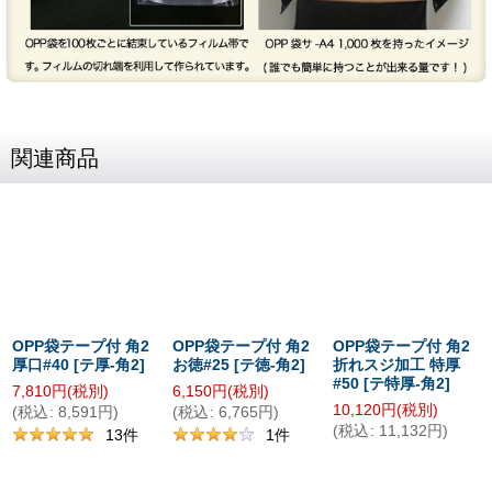
関連商品
OPP袋テープ付 角2
OPP袋テープ付 角2
OPP袋テープ付 角2
厚口#40
[
テ厚-角2
]
お徳#25
[
テ徳-角2
]
折れスジ加工 特厚
#50
[
テ特厚-角2
]
7,810
円
(税別)
6,150
円
(税別)
10,120
円
(税別)
(
税込
:
8,591
円
)
(
税込
:
6,765
円
)
(
税込
:
11,132
円
)
13
件
1
件