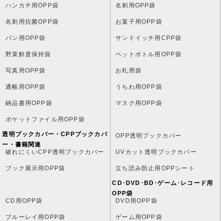
ハンカチ用OPP袋
名刺用OPP袋
名刺用抗菌OPP袋
お菓子用OPP袋
パン用OPP袋
サンドイッチ用CPP袋
野菜鮮度保持袋
ペットボトル用OPP袋
写真用OPP袋
お札用袋
通帳用OPP袋
うちわ用OPP袋
納品書用OPP袋
マスク用OPP袋
ポケットファイル用OPP袋
透明ブックカバー・CPPブックカバ
OPP透明ブックカバー
ー・書籍関連
破れにくいCPP透明ブックカバー
UVカット透明ブックカバー
ブック展示用OPP袋
立ち読み防止用OPPシート
CD･DVD･BD･ゲーム･レコード用
OPP袋
CD用OPP袋
DVD用OPP袋
ブルーレイ用OPP袋
ゲーム用OPP袋