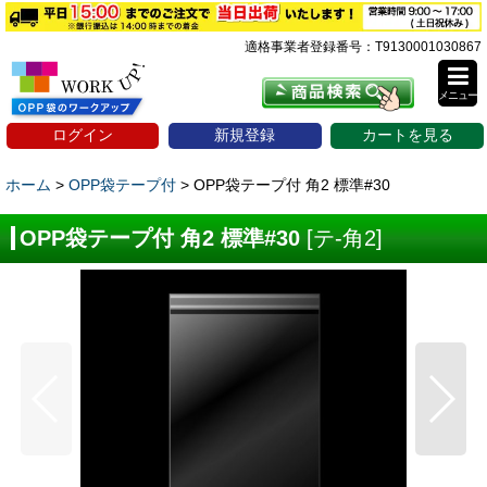
適格事業者登録番号：T9130001030867
メニュー
ログイン
新規登録
カートを見る
ホーム
>
OPP袋テープ付
>
OPP袋テープ付 角2 標準#30
OPP袋テープ付 角2 標準#30
[
テ-角2
]