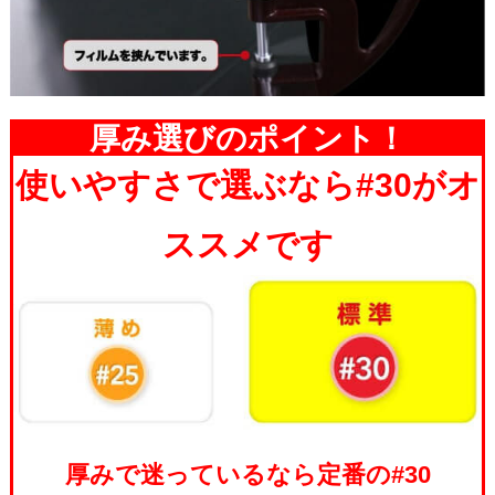
厚み選びのポイント！
使いやすさで選ぶなら#30がオ
ススメです
厚みで迷っているなら定番の#30