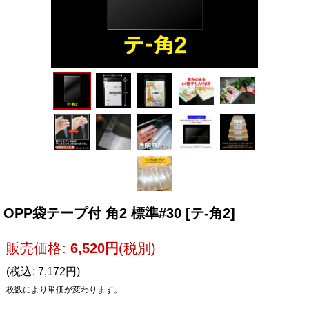
OPP袋テープ付 角2 標準#30
[
テ-角2
]
販売価格
:
6,520
円
(税別)
(
税込
:
7,172
円
)
枚数により単価が変わります。