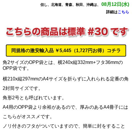
08月12日(水)
但し、北海道、青森、秋田、沖縄は、
詳細は
こちら
同規格の
激安輸入品
￥5,445（1,727円お得）コチラ
角2サイズのOPP袋とは、横240x縦332mm+フタ36mmの
OPP袋です。
横210x縦297mmのA4サイズを折らずに入れられる定番の角
2封筒サイズです。
角形2号とも呼ばれています。
A4用のOPP袋より余裕があるので、厚みのあるA4冊子には
こちらがオススメです。
ノリ付きのフタがついていますので、簡単に封をすること