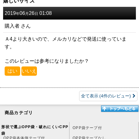
嬉しいサイズ
2019
06
26
01:08
年
月
日
購入者
さん
Ａ4より大きいので、メルカリなどで発送に使っていま
す。
このレビューは参考になりましたか？
はい
いいえ
全て表示
(4件のレビュー)
商品カテゴリ
形状で選ぶOPP袋・破れにくいCPP
OPP袋テープ付
袋
OPP袋本体側テープ付
OPP袋テープなし