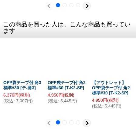
この商品を買った人は、こんな商品も買ってい
ます
OPP袋テープ付 角3
OPP袋テープ付 角2
【アウトレット】
標準#30
[
テ-角3
]
標準#30
[
T-K2-SP
]
OPP袋テープ付 角2
標準#30
[
T-K2-SP
]
6,370
円
(税別)
4,950
円
(税別)
4,950
円
(税別)
(
税込
:
7,007
円
)
(
税込
:
5,445
円
)
(
税込
:
5,445
円
)