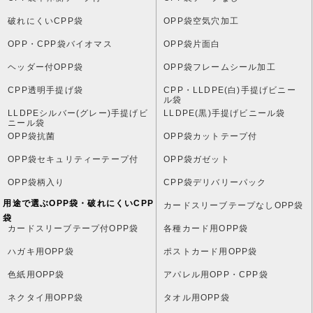
破れにくいCPP袋
OPP袋空気穴加工
OPP・CPP袋バイオマス
OPP袋片面白
ヘッダー付OPP袋
OPP袋フレームシール加工
CPP透明手提げ袋
CPP・LLDPE(白)手提げビニー
ル袋
LLDPEシルバー(グレー)手提げビ
LLDPE(黒)手提げビニール袋
ニール袋
OPP袋抗菌
OPP袋カットテープ付
OPP袋セキュリティーテープ付
OPP袋ガゼット
OPP袋柄入り
CPP袋デリバリーパック
用途で選ぶOPP袋・破れにくいCPP
カードスリーブテープなしOPP袋
袋
カードスリーブテープ付OPP袋
各種カード用OPP袋
ハガキ用OPP袋
ポストカード用OPP袋
色紙用OPP袋
アパレル用OPP・CPP袋
ネクタイ用OPP袋
タオル用OPP袋