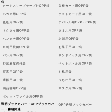
袋
カードスリーブテープ付OPP袋
各種カード用OPP袋
ハガキ用OPP袋
ポストカード用OPP袋
色紙用OPP袋
アパレル用OPP・CPP袋
ネクタイ用OPP袋
タオル用OPP袋
ハンカチ用OPP袋
名刺用OPP袋
名刺用抗菌OPP袋
お菓子用OPP袋
パン用OPP袋
サンドイッチ用CPP袋
野菜鮮度保持袋
ペットボトル用OPP袋
写真用OPP袋
お札用袋
通帳用OPP袋
うちわ用OPP袋
納品書用OPP袋
マスク用OPP袋
ポケットファイル用OPP袋
透明ブックカバー・CPPブックカバ
OPP透明ブックカバー
ー・書籍関連