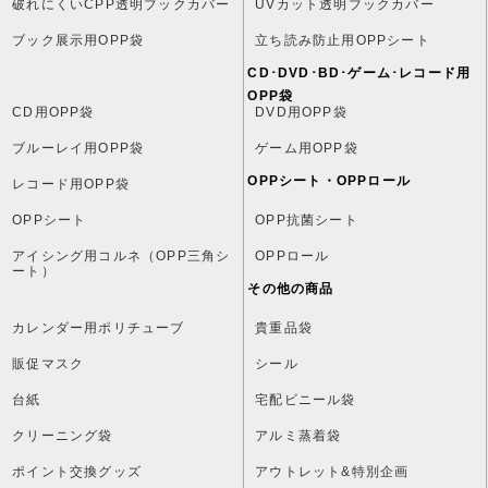
破れにくいCPP透明ブックカバー
UVカット透明ブックカバー
ブック展示用OPP袋
立ち読み防止用OPPシート
CD･DVD･BD･ゲーム･レコード用
OPP袋
CD用OPP袋
DVD用OPP袋
ブルーレイ用OPP袋
ゲーム用OPP袋
OPPシート・OPPロール
レコード用OPP袋
OPPシート
OPP抗菌シート
アイシング用コルネ（OPP三角シ
OPPロール
ート）
その他の商品
カレンダー用ポリチューブ
貴重品袋
販促マスク
シール
台紙
宅配ビニール袋
クリーニング袋
アルミ蒸着袋
ポイント交換グッズ
アウトレット&特別企画