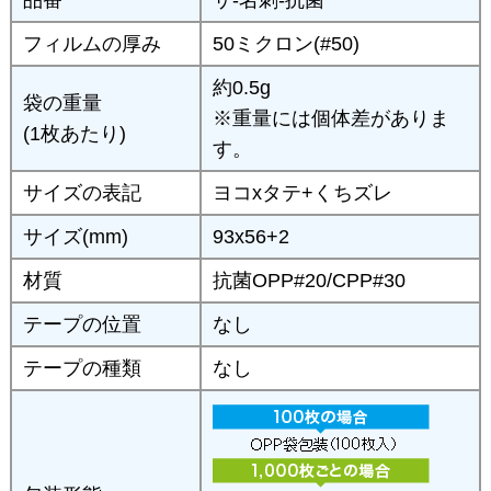
品番
サ-名刺-抗菌
フィルムの厚み
50ミクロン(#50)
約0.5g
袋の重量
※重量には個体差がありま
(1枚あたり)
す。
サイズの表記
ヨコxタテ+くちズレ
サイズ(mm)
93x56+2
材質
抗菌OPP#20/CPP#30
テープの位置
なし
テープの種類
なし