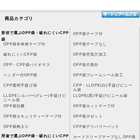
商品カテゴリ
形状で選ぶOPP袋・破れにくいCPP
OPP袋テープ付
袋
OPP袋本体側テープ付
OPP袋テープなし
破れにくいCPP袋
OPP袋空気穴加工
OPP・CPP袋バイオマス
OPP袋片面白
ヘッダー付OPP袋
OPP袋フレームシール加工
CPP透明手提げ袋
CPP・LLDPE(白)手提げビニー
ル袋
LLDPEシルバー(グレー)手提げビ
LLDPE(黒)手提げビニール袋
ニール袋
OPP袋抗菌
OPP袋カットテープ付
OPP袋セキュリティーテープ付
OPP袋ガゼット
OPP袋柄入り
CPP袋デリバリーパック
用途で選ぶOPP袋・破れにくいCPP
カードスリーブテープなしOPP袋