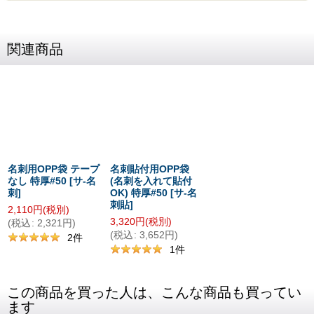
関連商品
名刺用OPP袋 テープ
名刺貼付用OPP袋
なし 特厚#50
[
サ-名
(名刺を入れて貼付
刺
]
OK) 特厚#50
[
サ-名
刺貼
]
2,110
円
(税別)
3,320
円
(税別)
(
税込
:
2,321
円
)
(
税込
:
3,652
円
)
2
件
1
件
この商品を買った人は、こんな商品も買ってい
ます