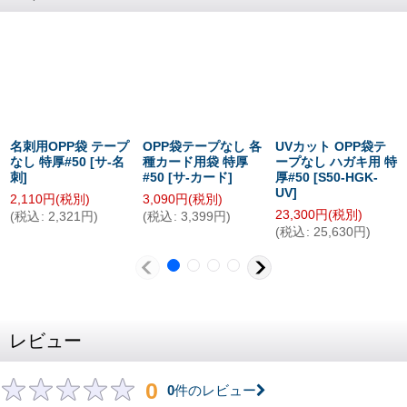
名刺用OPP袋 テープ
OPP袋テープなし 各
UVカット OPP袋テ
なし 特厚#50
[
サ-名
種カード用袋 特厚
ープなし ハガキ用 特
刺
]
#50
[
サ-カード
]
厚#50
[
S50-HGK-
UV
]
2,110
円
(税別)
3,090
円
(税別)
23,300
円
(税別)
(
税込
:
2,321
円
)
(
税込
:
3,399
円
)
(
税込
:
25,630
円
)
レビュー
0
0
件のレビュー