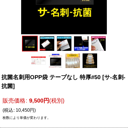
抗菌名刺用OPP袋 テープなし 特厚#50
[
サ-名刺-
抗菌
]
販売価格
:
9,500
円
(税別)
(
税込
:
10,450
円
)
枚数により単価が変わります。