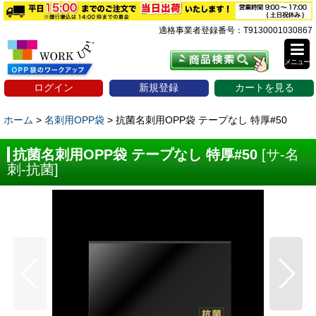
適格事業者登録番号：T9130001030867
メニュー
ログイン
新規登録
カートを見る
ホーム
>
名刺用OPP袋
>
抗菌名刺用OPP袋 テープなし 特厚#50
抗菌名刺用OPP袋 テープなし 特厚#50
[
サ-名
刺-抗菌
]