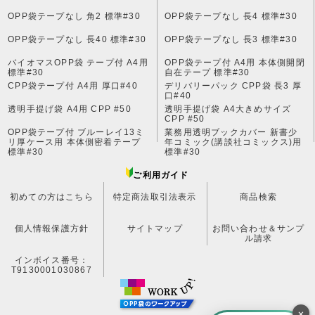
OPP袋テープなし 角2 標準#30
OPP袋テープなし 長4 標準#30
OPP袋テープなし 長40 標準#30
OPP袋テープなし 長3 標準#30
バイオマスOPP袋 テープ付 A4用
OPP袋テープ付 A4用 本体側開閉
標準#30
自在テープ 標準#30
CPP袋テープ付 A4用 厚口#40
デリバリーパック CPP袋 長3 厚
口#40
透明手提げ袋 A4用 CPP #50
透明手提げ袋 A4大きめサイズ
CPP #50
OPP袋テープ付 ブルーレイ13ミ
業務用透明ブックカバー 新書少
リ厚ケース用 本体側密着テープ
年コミック(講談社コミックス)用
標準#30
標準#30
ご利用ガイド
初めての方はこちら
特定商法取引法表示
商品検索
個人情報保護方針
サイトマップ
お問い合わせ＆サンプ
ル請求
インボイス番号：
T9130001030867
×