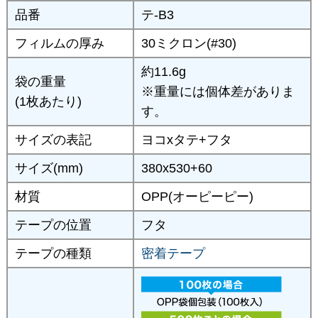
品番
テ-B3
フィルムの厚み
30ミクロン(#30)
約11.6g
袋の重量
※重量には個体差がありま
(1枚あたり)
す。
サイズの表記
ヨコxタテ+フタ
サイズ(mm)
380x530+60
材質
OPP(オーピーピー)
テープの位置
フタ
テープの種類
密着テープ