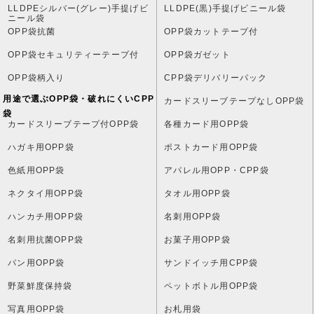
LLDPEシルバー(グレー)手提げビ
LLDPE(黒)手提げビニール袋
ニール袋
OPP袋抗菌
OPP袋カットテープ付
OPP袋セキュリティーテープ付
OPP袋ガゼット
OPP袋柄入り
CPP袋デリバリーパック
用途で選ぶOPP袋・破れにくいCPP
カードスリーブテープなしOPP袋
袋
カードスリーブテープ付OPP袋
各種カード用OPP袋
ハガキ用OPP袋
ポストカード用OPP袋
色紙用OPP袋
アパレル用OPP・CPP袋
ネクタイ用OPP袋
タオル用OPP袋
ハンカチ用OPP袋
名刺用OPP袋
名刺用抗菌OPP袋
お菓子用OPP袋
パン用OPP袋
サンドイッチ用CPP袋
野菜鮮度保持袋
ペットボトル用OPP袋
写真用OPP袋
お札用袋