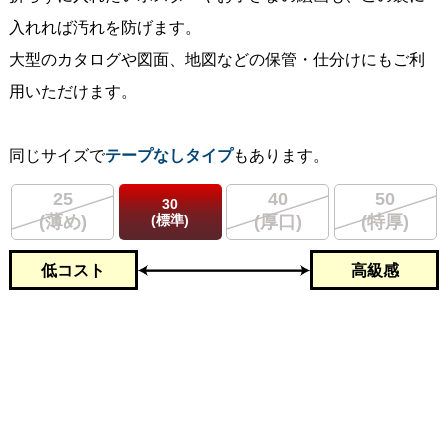
入れれば汚れを防げます。
大型のカタログや図面、地図などの保管・仕分けにもご利
用いただけます。
同じサイズで
テープなしタイプ
もあります。
25
40
50
30
(標準)
(薄め)
(厚口)
(特厚)
低コスト
高級感