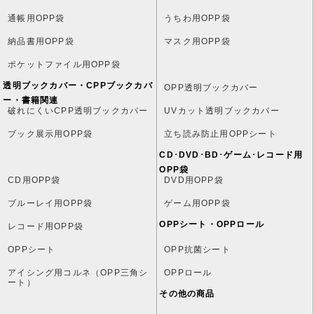
通帳用OPP袋
うちわ用OPP袋
納品書用OPP袋
マスク用OPP袋
ポケットファイル用OPP袋
透明ブックカバー・CPPブックカバ
OPP透明ブックカバー
ー・書籍関連
破れにくいCPP透明ブックカバー
UVカット透明ブックカバー
ブック展示用OPP袋
立ち読み防止用OPPシート
CD･DVD･BD･ゲーム･レコード用
OPP袋
CD用OPP袋
DVD用OPP袋
ブルーレイ用OPP袋
ゲーム用OPP袋
OPPシート・OPPロール
レコード用OPP袋
OPPシート
OPP抗菌シート
アイシング用コルネ（OPP三角シ
OPPロール
ート）
その他の商品