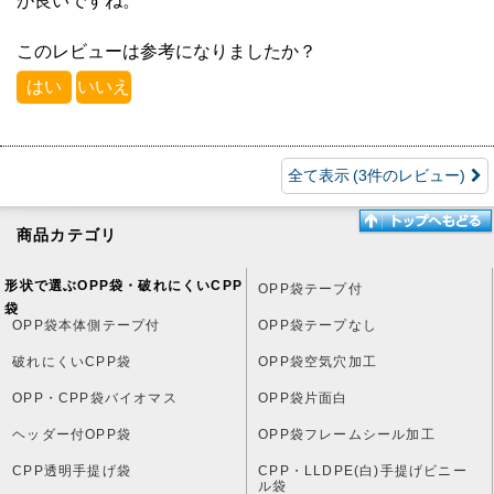
が良いですね。
このレビューは参考になりましたか？
はい
いいえ
全て表示
(3件のレビュー)
商品カテゴリ
形状で選ぶOPP袋・破れにくいCPP
OPP袋テープ付
袋
OPP袋本体側テープ付
OPP袋テープなし
破れにくいCPP袋
OPP袋空気穴加工
OPP・CPP袋バイオマス
OPP袋片面白
ヘッダー付OPP袋
OPP袋フレームシール加工
CPP透明手提げ袋
CPP・LLDPE(白)手提げビニー
ル袋