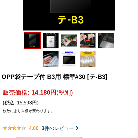
OPP袋テープ付 B3用 標準#30
[
テ-B3
]
販売価格
:
14,180
円
(税別)
(
税込
:
15,598
円
)
枚数により単価が変わります。
3
件のレビュー
4.00