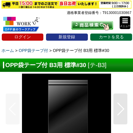
適格事業者登録番号：T9130001030867
メニュー
ログイン
新規登録
カートを見る
ホーム
>
OPP袋テープ付
>
OPP袋テープ付 B3用 標準#30
OPP袋テープ付 B3用 標準#30
[
テ-B3
]