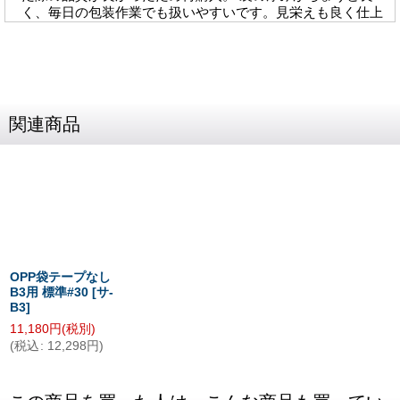
関連商品
OPP袋テープなし
B3用 標準#30
[
サ-
B3
]
11,180
円
(税別)
(
税込
:
12,298
円
)