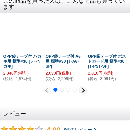
この商品を買った人は、こんな商品も買ってい
ます
OPP袋テープ付 ハガ
OPP袋テープ付 A6
OPP袋テープ付 ポス
キ用 標準#30
[
テ-ハ
用 標準#30
[
T-A6-
トカード用 標準#30
ガキ
]
SP
]
[
T-PST-SP
]
2,340
円
(税別)
2,090
円
(税別)
2,810
円
(税別)
(
税込
:
2,574
円
)
(
税込
:
2,299
円
)
(
税込
:
3,091
円
)
レビュー
4.00
3
件のレビュー