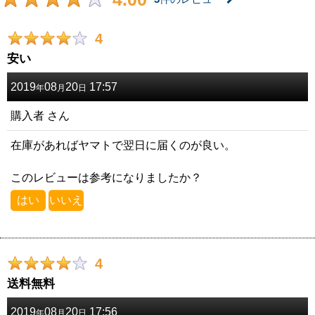
4
安い
2019
08
20
17:57
年
月
日
購入者
さん
在庫があればヤマトで翌日に届くのが良い。
このレビューは参考になりましたか？
はい
いいえ
4
送料無料
2019
08
20
17:56
年
月
日