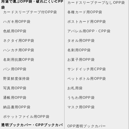
用途で選ぶOPP袋・破れにくいCPP
カードスリーブテープなしOPP袋
袋
カードスリーブテープ付OPP袋
各種カード用OPP袋
ハガキ用OPP袋
ポストカード用OPP袋
色紙用OPP袋
アパレル用OPP・CPP袋
ネクタイ用OPP袋
タオル用OPP袋
ハンカチ用OPP袋
名刺用OPP袋
名刺用抗菌OPP袋
お菓子用OPP袋
パン用OPP袋
サンドイッチ用CPP袋
野菜鮮度保持袋
ペットボトル用OPP袋
写真用OPP袋
お札用袋
通帳用OPP袋
うちわ用OPP袋
納品書用OPP袋
マスク用OPP袋
ポケットファイル用OPP袋
透明ブックカバー・CPPブックカバ
OPP透明ブックカバー