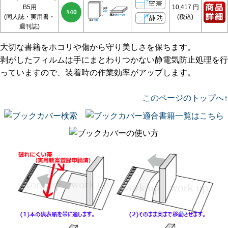
B5用
10,417
円
#40
(同人誌・実用書・
(税込)
週刊誌)
大切な書籍をホコリや傷から守り美しさを保ちます。
剥がしたフィルムは手にまとわりつかない静電気防止処理を行
っていますので、装着時の作業効率がアップします。
このページのトップへ↑