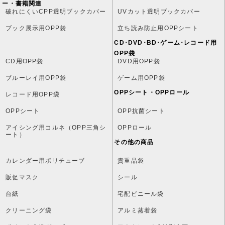
ー・書籍関連
破れにくいCPP透明ブックカバー
UVカット透明ブックカバー
ブック展示用OPP袋
立ち読み防止用OPPシート
CD･DVD･BD･ゲーム･レコード用
OPP袋
CD用OPP袋
DVD用OPP袋
ブルーレイ用OPP袋
ゲーム用OPP袋
OPPシート・OPPロール
レコード用OPP袋
OPPシート
OPP抗菌シート
アイシング用コルネ（OPP三角シ
OPPロール
ート）
その他の商品
カレンダー用ポリチューブ
貴重品袋
販促マスク
シール
台紙
宅配ビニール袋
クリーニング袋
アルミ蒸着袋