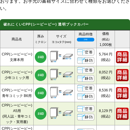
おります。お手元の書籍サイズに合わせて種類をお選びくださ
い。
破れにくいCPP(シーピーピー) 透明ブックカバー
価格
商品特徴
厚み
サイズ
商品名
(税込)
ミクロン
ヨコxタテ(mm)
1,000枚
CPP(シーピーピー)
5,764
円
#40
文庫本用
(税込)
CPP(シーピーピー)
8,052
円
#40
少年コミック用
(税込)
CPP(シーピーピー)
8,536
円
#40
青年コミック B6用
(税込)
CPP(シーピーピー)
A5用
8,129
円
#40
(同人誌・青年コミ
(税込)
ック・実用書)
CPP(シーピーピー)