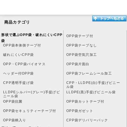
商品カテゴリ
形状で選ぶOPP袋・破れにくいCPP
OPP袋テープ付
袋
OPP袋本体側テープ付
OPP袋テープなし
破れにくいCPP袋
OPP袋空気穴加工
OPP・CPP袋バイオマス
OPP袋片面白
ヘッダー付OPP袋
OPP袋フレームシール加工
CPP透明手提げ袋
CPP・LLDPE(白)手提げビニー
ル袋
LLDPEシルバー(グレー)手提げビ
LLDPE(黒)手提げビニール袋
ニール袋
OPP袋抗菌
OPP袋カットテープ付
OPP袋セキュリティーテープ付
OPP袋ガゼット
OPP袋柄入り
CPP袋デリバリーパック