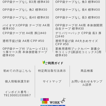
OPP袋テープなし B3用 標準#30
OPP袋テープなし 角3 標準#30
OPP袋テープなし 角2 標準#30
OPP袋テープなし 長4 標準#30
OPP袋テープなし 長40 標準#30
OPP袋テープなし 長3 標準#30
バイオマスOPP袋 テープ付 A4用
OPP袋テープ付 A4用 本体側開閉
標準#30
自在テープ 標準#30
CPP袋テープ付 A4用 厚口#40
デリバリーパック CPP袋 長3 厚
口#40
透明手提げ袋 A4用 CPP #50
透明手提げ袋 A4大きめサイズ
CPP #50
OPP袋テープ付 ブルーレイ13ミ
業務用透明ブックカバー 新書少
リ厚ケース用 本体側密着テープ
年コミック(講談社コミックス)用
標準#30
標準#30
ご利用ガイド
初めての方はこちら
特定商法取引法表示
商品検索
個人情報保護方針
サイトマップ
お問い合わせ＆サンプ
ル請求
インボイス番号：
T9130001030867