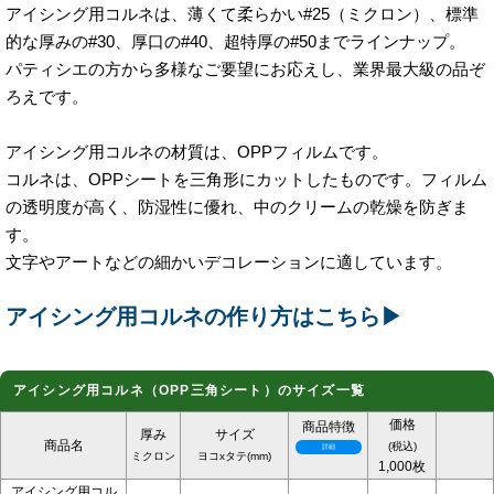
アイシング用コルネは、薄くて柔らかい#25（ミクロン）、標準
的な厚みの#30、厚口の#40、超特厚の#50までラインナップ。
パティシエの方から多様なご要望にお応えし、業界最大級の品ぞ
ろえです。
アイシング用コルネの材質は、OPPフィルムです。
コルネは、OPPシートを三角形にカットしたものです。フィルム
の透明度が高く、防湿性に優れ、中のクリームの乾燥を防ぎま
す。
文字やアートなどの細かいデコレーションに適しています。
アイシング用コルネの作り方はこちら▶
アイシング用コルネ（OPP三角シート）のサイズ一覧
価格
商品特徴
厚み
サイズ
商品名
(税込)
ミクロン
ヨコxタテ(mm)
1,000枚
アイシング用コル