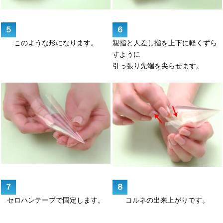
５
６
このような形になります。
親指と人差し指を上下に軽くずら
すように
引っ張り先端を尖らせます。
７
８
セロハンテープで固定します。
コルネの出来上がりです。