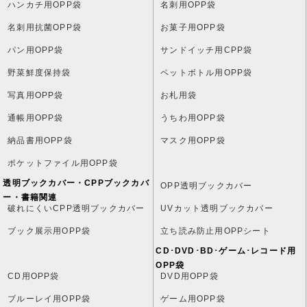
ハンカチ用OPP袋
名刺用OPP袋
名刺用抗菌OPP袋
お菓子用OPP袋
パン用OPP袋
サンドイッチ用CPP袋
野菜鮮度保持袋
ペットボトル用OPP袋
写真用OPP袋
お札用袋
通帳用OPP袋
うちわ用OPP袋
納品書用OPP袋
マスク用OPP袋
ポケットファイル用OPP袋
透明ブックカバー・CPPブックカバ
OPP透明ブックカバー
ー・書籍関連
破れにくいCPP透明ブックカバー
UVカット透明ブックカバー
ブック展示用OPP袋
立ち読み防止用OPPシート
CD･DVD･BD･ゲーム･レコード用
OPP袋
CD用OPP袋
DVD用OPP袋
ブルーレイ用OPP袋
ゲーム用OPP袋