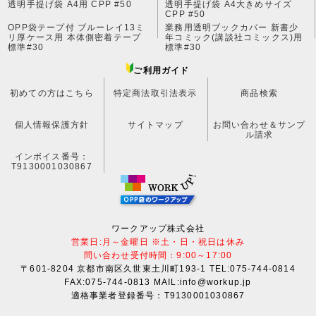
透明手提げ袋 A4用 CPP #50
透明手提げ袋 A4大きめサイズ
CPP #50
OPP袋テープ付 ブルーレイ13ミ
業務用透明ブックカバー 新書少
リ厚ケース用 本体側密着テープ
年コミック(講談社コミックス)用
標準#30
標準#30
ご利用ガイド
初めての方はこちら
特定商法取引法表示
商品検索
個人情報保護方針
サイトマップ
お問い合わせ＆サンプ
ル請求
インボイス番号：
T9130001030867
ワークアップ株式会社
営業日:月～金曜日 ※土・日・祝日は休み
問い合わせ受付時間：9:00～17:00
〒601-8204 京都市南区久世東土川町193-1 TEL:075-744-0814
FAX:075-744-0813 MAIL:info@workup.jp
適格事業者登録番号：T9130001030867