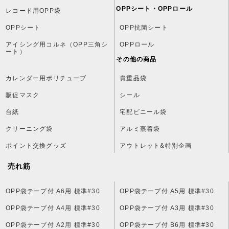
OPPシート・OPPロール
レコード用OPP袋
OPPシート
OPP抗菌シート
アイシング用コルネ（OPP三角シ
OPPロール
ート）
その他の商品
カレンダー用ポリチューブ
貴重品袋
販促マスク
シール
台紙
宅配ビニール袋
クリーニング袋
アルミ蒸着袋
ポイント交換グッズ
アウトレット&特別企画
売れ筋
OPP袋テープ付 A6用 標準#30
OPP袋テープ付 A5用 標準#30
OPP袋テープ付 A4用 標準#30
OPP袋テープ付 A3用 標準#30
OPP袋テープ付 A2用 標準#30
OPP袋テープ付 B6用 標準#30