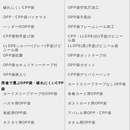
破れにくいCPP袋
OPP袋空気穴加工
OPP・CPP袋バイオマス
OPP袋片面白
ヘッダー付OPP袋
OPP袋フレームシール加工
CPP透明手提げ袋
CPP・LLDPE(白)手提げビニー
ル袋
LLDPEシルバー(グレー)手提げビ
LLDPE(黒)手提げビニール袋
ニール袋
OPP袋抗菌
OPP袋カットテープ付
OPP袋セキュリティーテープ付
OPP袋ガゼット
OPP袋柄入り
CPP袋デリバリーパック
用途で選ぶOPP袋・破れにくいCPP
カードスリーブテープなしOPP袋
袋
カードスリーブテープ付OPP袋
各種カード用OPP袋
ハガキ用OPP袋
ポストカード用OPP袋
色紙用OPP袋
アパレル用OPP・CPP袋
ネクタイ用OPP袋
タオル用OPP袋