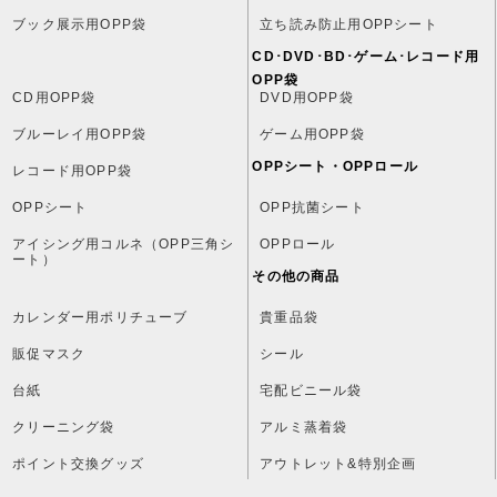
ブック展示用OPP袋
立ち読み防止用OPPシート
CD･DVD･BD･ゲーム･レコード用
OPP袋
CD用OPP袋
DVD用OPP袋
ブルーレイ用OPP袋
ゲーム用OPP袋
OPPシート・OPPロール
レコード用OPP袋
OPPシート
OPP抗菌シート
アイシング用コルネ（OPP三角シ
OPPロール
ート）
その他の商品
カレンダー用ポリチューブ
貴重品袋
販促マスク
シール
台紙
宅配ビニール袋
クリーニング袋
アルミ蒸着袋
ポイント交換グッズ
アウトレット&特別企画