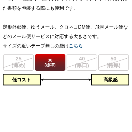
た書類を包装する際にも便利です。
定形外郵便、ゆうメール、クロネコDM便、飛脚メール便な
どのメール便サービスに対応する大きさです。
サイズの近いテープ無しの袋は
こちら
25
40
50
30
(標準)
(薄め)
(厚口)
(特厚)
低コスト
高級感