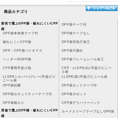
商品カテゴリ
形状で選ぶOPP袋・破れにくいCPP
OPP袋テープ付
袋
OPP袋本体側テープ付
OPP袋テープなし
破れにくいCPP袋
OPP袋空気穴加工
OPP・CPP袋バイオマス
OPP袋片面白
ヘッダー付OPP袋
OPP袋フレームシール加工
CPP透明手提げ袋
CPP・LLDPE(白)手提げビニー
ル袋
LLDPEシルバー(グレー)手提げビ
LLDPE(黒)手提げビニール袋
ニール袋
OPP袋抗菌
OPP袋カットテープ付
OPP袋セキュリティーテープ付
OPP袋ガゼット
OPP袋柄入り
CPP袋デリバリーパック
用途で選ぶOPP袋・破れにくいCPP
カードスリーブテープなしOPP袋
袋