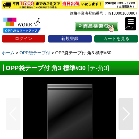
適格事業者登録番号：T9130001030867
メニュー
ログイン
新規登録
カートを見る
ホーム
>
OPP袋テープ付
>
OPP袋テープ付 角3 標準#30
OPP袋テープ付 角3 標準#30
[
テ-角3
]