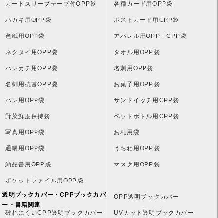
カードスリーブテープ付OPP袋
各種カード用OPP袋
ハガキ用OPP袋
ポストカード用OPP袋
色紙用OPP袋
アパレル用OPP・CPP袋
ネクタイ用OPP袋
タオル用OPP袋
ハンカチ用OPP袋
名刺用OPP袋
名刺用抗菌OPP袋
お菓子用OPP袋
パン用OPP袋
サンドイッチ用CPP袋
野菜鮮度保持袋
ペットボトル用OPP袋
写真用OPP袋
お札用袋
通帳用OPP袋
うちわ用OPP袋
納品書用OPP袋
マスク用OPP袋
ポケットファイル用OPP袋
透明ブックカバー・CPPブックカバ
OPP透明ブックカバー
ー・書籍関連
破れにくいCPP透明ブックカバー
UVカット透明ブックカバー