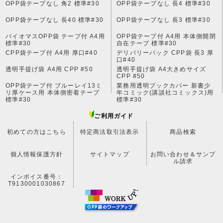
OPP袋テープなし 角2 標準#30
OPP袋テープなし 長4 標準#30
OPP袋テープなし 長40 標準#30
OPP袋テープなし 長3 標準#30
バイオマスOPP袋 テープ付 A4用
OPP袋テープ付 A4用 本体側開閉
標準#30
自在テープ 標準#30
CPP袋テープ付 A4用 厚口#40
デリバリーパック CPP袋 長3 厚
口#40
透明手提げ袋 A4用 CPP #50
透明手提げ袋 A4大きめサイズ
CPP #50
OPP袋テープ付 ブルーレイ13ミ
業務用透明ブックカバー 新書少
リ厚ケース用 本体側密着テープ
年コミック(講談社コミックス)用
標準#30
標準#30
ご利用ガイド
初めての方はこちら
特定商法取引法表示
商品検索
個人情報保護方針
サイトマップ
お問い合わせ＆サンプ
ル請求
インボイス番号：
T9130001030867