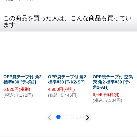
この商品を買った人は、こんな商品も買ってい
ます
OPP袋テープ付 角2
OPP袋テープ付 角2
OPP袋テープ付 空気
標準#30
[
テ-角2
]
標準#30
[
T-K2-SP
]
穴 角2 標準#30
[
テ-
角2-AH
]
6,520
円
(税別)
4,950
円
(税別)
6,640
円
(税別)
(
税込
:
7,172
円
)
(
税込
:
5,445
円
)
(
税込
:
7,304
円
)