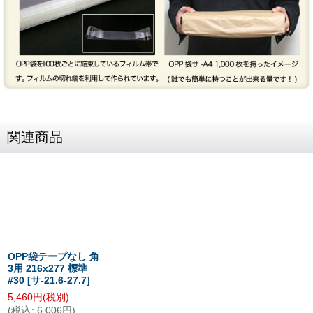
関連商品
OPP袋テープなし 角
3用 216x277 標準
#30
[
サ-21.6-27.7
]
5,460
円
(税別)
(
税込
:
6,006
円
)