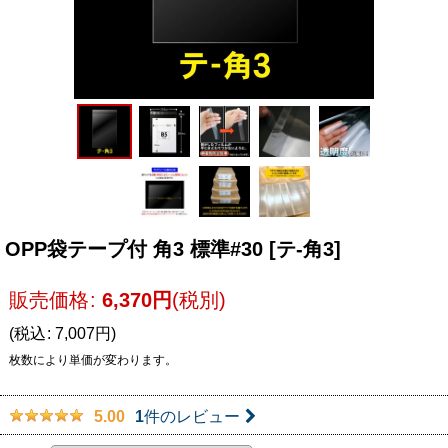
OPP袋テープ付 角3 標準#30
[
テ-角3
]
販売価格
:
6,370
円
(税別)
(
税込
:
7,007
円
)
枚数により単価が変わります。
1
件のレビュー
5.00