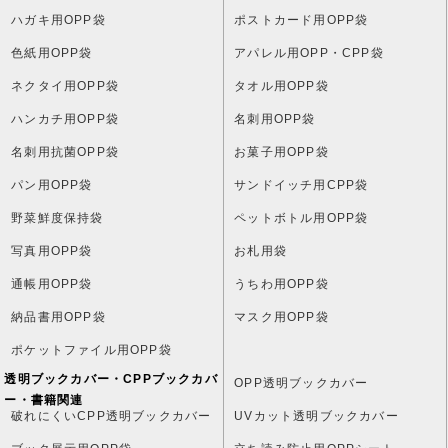
ハガキ用OPP袋
ポストカード用OPP袋
色紙用OPP袋
アパレル用OPP・CPP袋
ネクタイ用OPP袋
タオル用OPP袋
ハンカチ用OPP袋
名刺用OPP袋
名刺用抗菌OPP袋
お菓子用OPP袋
パン用OPP袋
サンドイッチ用CPP袋
野菜鮮度保持袋
ペットボトル用OPP袋
写真用OPP袋
お札用袋
通帳用OPP袋
うちわ用OPP袋
納品書用OPP袋
マスク用OPP袋
ポケットファイル用OPP袋
透明ブックカバー・CPPブックカバ
OPP透明ブックカバー
ー・書籍関連
破れにくいCPP透明ブックカバー
UVカット透明ブックカバー