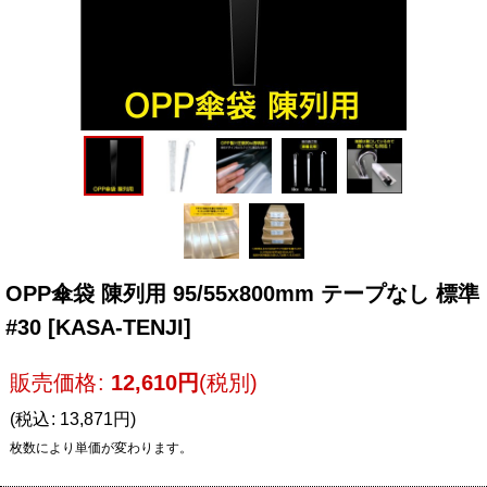
OPP傘袋 陳列用 95/55x800mm テープなし 標準
#30
[
KASA-TENJI
]
販売価格
:
12,610
円
(税別)
(
税込
:
13,871
円
)
枚数により単価が変わります。