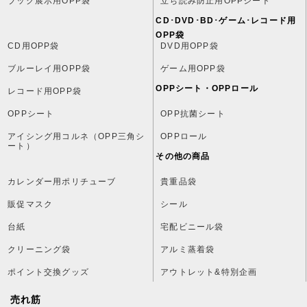
ブック展示用OPP袋
立ち読み防止用OPPシート
CD･DVD･BD･ゲーム･レコード用
OPP袋
CD用OPP袋
DVD用OPP袋
ブルーレイ用OPP袋
ゲーム用OPP袋
OPPシート・OPPロール
レコード用OPP袋
OPPシート
OPP抗菌シート
アイシング用コルネ（OPP三角シ
OPPロール
ート）
その他の商品
カレンダー用ポリチューブ
貴重品袋
販促マスク
シール
台紙
宅配ビニール袋
クリーニング袋
アルミ蒸着袋
ポイント交換グッズ
アウトレット&特別企画
売れ筋