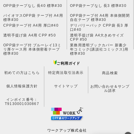
OPP袋テープなし 長40 標準#30
OPP袋テープなし 長3 標準#30
バイオマスOPP袋 テープ付 A4用
OPP袋テープ付 A4用 本体側開閉
標準#30
自在テープ 標準#30
CPP袋テープ付 A4用 厚口#40
デリバリーパック CPP袋 長3 厚
口#40
透明手提げ袋 A4用 CPP #50
透明手提げ袋 A4大きめサイズ
CPP #50
OPP袋テープ付 ブルーレイ13ミ
業務用透明ブックカバー 新書少
リ厚ケース用 本体側密着テープ
年コミック(講談社コミックス)用
標準#30
標準#30
ご利用ガイド
初めての方はこちら
特定商法取引法表示
商品検索
個人情報保護方針
サイトマップ
お問い合わせ＆サンプ
ル請求
インボイス番号：
T9130001030867
ワークアップ株式会社