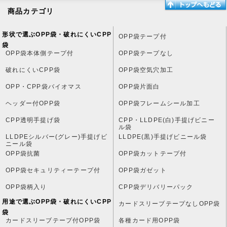
商品カテゴリ
形状で選ぶOPP袋・破れにくいCPP
OPP袋テープ付
袋
OPP袋本体側テープ付
OPP袋テープなし
破れにくいCPP袋
OPP袋空気穴加工
OPP・CPP袋バイオマス
OPP袋片面白
ヘッダー付OPP袋
OPP袋フレームシール加工
CPP透明手提げ袋
CPP・LLDPE(白)手提げビニー
ル袋
LLDPEシルバー(グレー)手提げビ
LLDPE(黒)手提げビニール袋
ニール袋
OPP袋抗菌
OPP袋カットテープ付
OPP袋セキュリティーテープ付
OPP袋ガゼット
OPP袋柄入り
CPP袋デリバリーパック
用途で選ぶOPP袋・破れにくいCPP
カードスリーブテープなしOPP袋
袋
カードスリーブテープ付OPP袋
各種カード用OPP袋