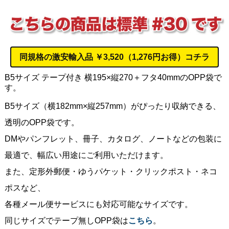
同規格の
激安輸入品
￥3,520（1,276円お得）コチラ
B5サイズ テープ付き 横195×縦270＋フタ40mmのOPP袋で
す。
B5サイズ（横182mm×縦257mm）がぴったり収納できる、
透明のOPP袋です。
DMやパンフレット、冊子、カタログ、ノートなどの包装に
最適で、幅広い用途にご利用いただけます。
また、定形外郵便・ゆうパケット・クリックポスト・ネコ
ポスなど、
各種メール便サービスにも対応可能なサイズです。
同じサイズでテープ無しOPP袋は
こちら
。