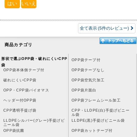
はい
いいえ
全て表示
(5件のレビュー)
商品カテゴリ
形状で選ぶOPP袋・破れにくいCPP
OPP袋テープ付
袋
OPP袋本体側テープ付
OPP袋テープなし
破れにくいCPP袋
OPP袋空気穴加工
OPP・CPP袋バイオマス
OPP袋片面白
ヘッダー付OPP袋
OPP袋フレームシール加工
CPP透明手提げ袋
CPP・LLDPE(白)手提げビニー
ル袋
LLDPEシルバー(グレー)手提げビ
LLDPE(黒)手提げビニール袋
ニール袋
OPP袋抗菌
OPP袋カットテープ付