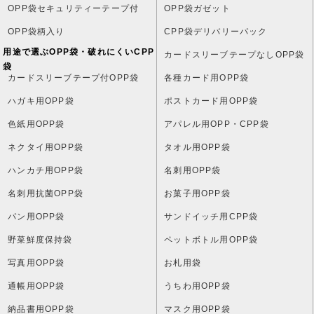
OPP袋セキュリティーテープ付
OPP袋ガゼット
OPP袋柄入り
CPP袋デリバリーパック
用途で選ぶOPP袋・破れにくいCPP
カードスリーブテープなしOPP袋
袋
カードスリーブテープ付OPP袋
各種カード用OPP袋
ハガキ用OPP袋
ポストカード用OPP袋
色紙用OPP袋
アパレル用OPP・CPP袋
ネクタイ用OPP袋
タオル用OPP袋
ハンカチ用OPP袋
名刺用OPP袋
名刺用抗菌OPP袋
お菓子用OPP袋
パン用OPP袋
サンドイッチ用CPP袋
野菜鮮度保持袋
ペットボトル用OPP袋
写真用OPP袋
お札用袋
通帳用OPP袋
うちわ用OPP袋
納品書用OPP袋
マスク用OPP袋