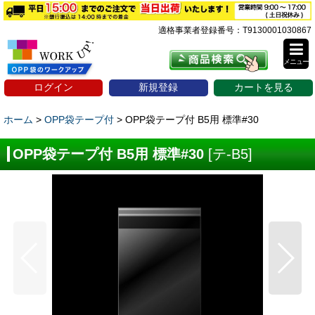
適格事業者登録番号：T9130001030867
メニュー
ログイン
新規登録
カートを見る
ホーム
>
OPP袋テープ付
>
OPP袋テープ付 B5用 標準#30
OPP袋テープ付 B5用 標準#30
[
テ-B5
]