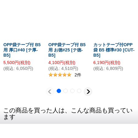
OPP袋テープ付 B5
OPP袋テープ付 B5
カットテープ付OPP
用 厚口#40
[
テ厚-
用 お徳#25
[
テ徳-
袋 B5 標準#30
[
CUT-
B5
]
B5
]
B5
]
5,500
円
(税別)
4,100
円
(税別)
6,190
円
(税別)
(
税込
:
6,050
円
)
(
税込
:
4,510
円
)
(
税込
:
6,809
円
)
2
件
この商品を買った人は、こんな商品も買ってい
ます