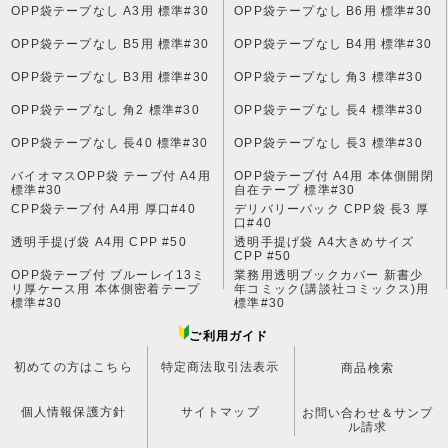
OPP袋テープなし A3用 標準#30
OPP袋テープなし B6用 標準#30
OPP袋テープなし B5用 標準#30
OPP袋テープなし B4用 標準#30
OPP袋テープなし B3用 標準#30
OPP袋テープなし 角3 標準#30
OPP袋テープなし 角2 標準#30
OPP袋テープなし 長4 標準#30
OPP袋テープなし 長40 標準#30
OPP袋テープなし 長3 標準#30
バイオマスOPP袋 テープ付 A4用
OPP袋テープ付 A4用 本体側開閉
標準#30
自在テープ 標準#30
CPP袋テープ付 A4用 厚口#40
デリバリーパック CPP袋 長3 厚
口#40
透明手提げ袋 A4用 CPP #50
透明手提げ袋 A4大きめサイズ
CPP #50
OPP袋テープ付 ブルーレイ13ミ
業務用透明ブックカバー 新書少
リ厚ケース用 本体側密着テープ
年コミック(講談社コミックス)用
標準#30
標準#30
ご利用ガイド
初めての方はこちら
特定商法取引法表示
商品検索
個人情報保護方針
サイトマップ
お問い合わせ＆サンプ
ル請求