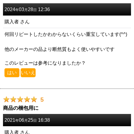
2024
03
28
12:36
年
月
日
購入者
さん
何回リピートしたかわからないくらい重宝しています(^^)
他のメーカーの品より断然質もよく使いやすいです
このレビューは参考になりましたか？
はい
いいえ
5
商品の梱包用に
2021
06
25
16:38
年
月
日
購入者
さん