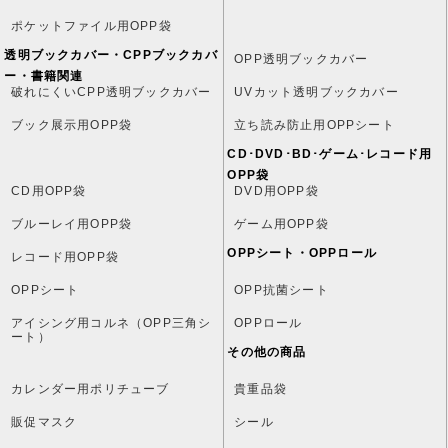
ポケットファイル用OPP袋
透明ブックカバー・CPPブックカバ
OPP透明ブックカバー
ー・書籍関連
破れにくいCPP透明ブックカバー
UVカット透明ブックカバー
ブック展示用OPP袋
立ち読み防止用OPPシート
CD･DVD･BD･ゲーム･レコード用
OPP袋
CD用OPP袋
DVD用OPP袋
ブルーレイ用OPP袋
ゲーム用OPP袋
OPPシート・OPPロール
レコード用OPP袋
OPPシート
OPP抗菌シート
アイシング用コルネ（OPP三角シ
OPPロール
ート）
その他の商品
カレンダー用ポリチューブ
貴重品袋
販促マスク
シール