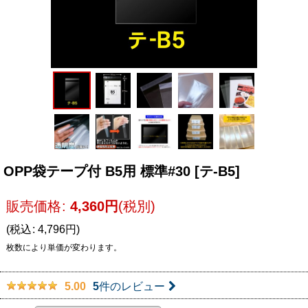
OPP袋テープ付 B5用 標準#30
[
テ-B5
]
販売価格
:
4,360
円
(税別)
(
税込
:
4,796
円
)
枚数により単価が変わります。
5
件のレビュー
5.00