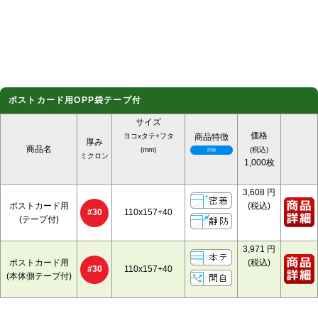
ポストカード用OPP袋テープ付
サイズ
価格
ヨコxタテ+フタ
商品特徴
厚み
商品名
(mm)
(税込)
ミクロン
1,000枚
3,608
円
ポストカード用
(税込)
110x157+40
#30
(テープ付)
3,971
円
ポストカード用
(税込)
110x157+40
#30
(本体側テープ付)