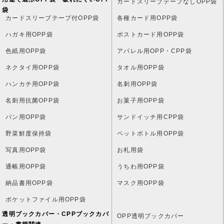
カードスリーブテープなしOPP袋
袋
カードスリーブテープ付OPP袋
各種カード用OPP袋
ハガキ用OPP袋
ポストカード用OPP袋
色紙用OPP袋
アパレル用OPP・CPP袋
ネクタイ用OPP袋
タオル用OPP袋
ハンカチ用OPP袋
名刺用OPP袋
名刺用抗菌OPP袋
お菓子用OPP袋
パン用OPP袋
サンドイッチ用CPP袋
野菜鮮度保持袋
ペットボトル用OPP袋
写真用OPP袋
お札用袋
通帳用OPP袋
うちわ用OPP袋
納品書用OPP袋
マスク用OPP袋
ポケットファイル用OPP袋
透明ブックカバー・CPPブックカバ
OPP透明ブックカバー