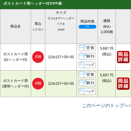
ポストカード用ヘッダー付OPP袋
サイズ
ヨコxタテ+ヘッダー
価格
商品特徴
厚み
+フタ
商品名
(税込)
ミクロン
(mm)
1,000枚
5,687
円
ポストカード用
(税込)
#30
110x157+30+30
(白ヘッダー付)
5,687
円
ポストカード用
(税込)
#30
110x157+30+30
(透明ヘッダー付)
このページのトップへ↑