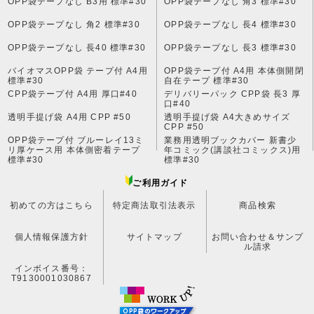
OPP袋テープなし B3用 標準#30
OPP袋テープなし 角3 標準#30
OPP袋テープなし 角2 標準#30
OPP袋テープなし 長4 標準#30
OPP袋テープなし 長40 標準#30
OPP袋テープなし 長3 標準#30
バイオマスOPP袋 テープ付 A4用
OPP袋テープ付 A4用 本体側開閉
標準#30
自在テープ 標準#30
CPP袋テープ付 A4用 厚口#40
デリバリーパック CPP袋 長3 厚
口#40
透明手提げ袋 A4用 CPP #50
透明手提げ袋 A4大きめサイズ
CPP #50
OPP袋テープ付 ブルーレイ13ミ
業務用透明ブックカバー 新書少
リ厚ケース用 本体側密着テープ
年コミック(講談社コミックス)用
標準#30
標準#30
ご利用ガイド
初めての方はこちら
特定商法取引法表示
商品検索
個人情報保護方針
サイトマップ
お問い合わせ＆サンプ
ル請求
インボイス番号：
T9130001030867