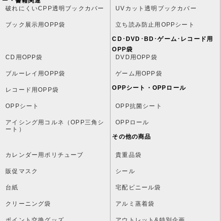
ー・書籍関連
破れにくいCPP透明ブックカバー
UVカット透明ブックカバー
ブック展示用OPP袋
立ち読み防止用OPPシート
CD･DVD･BD･ゲーム･レコード用
OPP袋
CD用OPP袋
DVD用OPP袋
ブルーレイ用OPP袋
ゲーム用OPP袋
OPPシート・OPPロール
レコード用OPP袋
OPPシート
OPP抗菌シート
アイシング用コルネ（OPP三角シ
OPPロール
ート）
その他の商品
カレンダー用ポリチューブ
貴重品袋
販促マスク
シール
台紙
宅配ビニール袋
クリーニング袋
アルミ蒸着袋
ポイント交換グッズ
アウトレット&特別企画