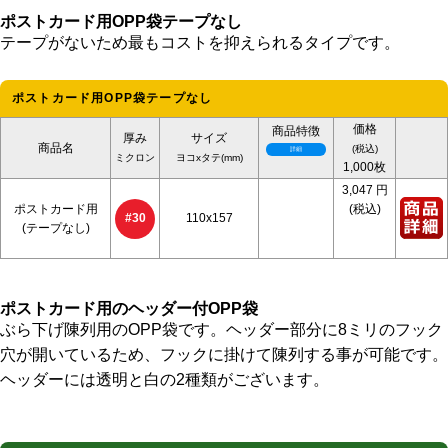
ポストカード用OPP袋テープなし
テープがないため最もコストを抑えられるタイプです。
ポストカード用OPP袋テープなし
価格
商品特徴
厚み
サイズ
商品名
(税込)
ミクロン
ヨコxタテ(mm)
1,000枚
3,047
円
ポストカード用
(税込)
110x157
#30
(テープなし)
ポストカード用のヘッダー付OPP袋
ぶら下げ陳列用のOPP袋です。ヘッダー部分に8ミリのフック
穴が開いているため、フックに掛けて陳列する事が可能です。
ヘッダーには透明と白の2種類がございます。