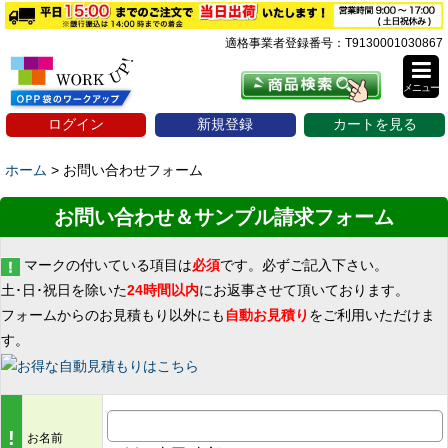
適格事業者登録番号：T9130001030867
メニュー
ログイン
新規登録
カートを見る
ホーム
>
お問い合わせフォーム
お問い合わせ＆サンプル請求フォーム
マークの付いている項目は
必須
です。必ずご記入下さい。
土･日･祝日を除いた
24時間以内
にお返事させて頂いております。
フォームからのお見積もり以外にも
自動お見積り
をご利用いただけま
す。
!
お名前