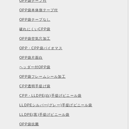
OPP袋テープ付
OPP袋本体側テープ付
OPP袋テープなし
破れにくいCPP袋
OPP袋空気穴加工
OPP・CPP袋バイオマス
OPP袋片面白
ヘッダー付OPP袋
OPP袋フレームシール加工
CPP透明手提げ袋
CPP・LLDPE(白)手提げビニール袋
LLDPEシルバー(グレー)手提げビニール袋
LLDPE(黒)手提げビニール袋
OPP袋抗菌