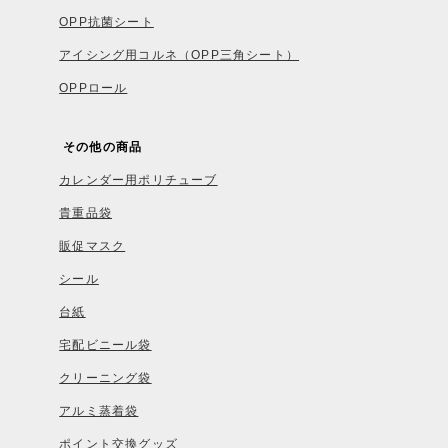
OPP抗菌シート
アイシング用コルネ（OPP三角シート）
OPPロール
その他の商品
カレンダー用ポリチューブ
貴重品袋
販促マスク
シール
台紙
宅配ビニール袋
クリーニング袋
アルミ蒸着袋
ポイント交換グッズ