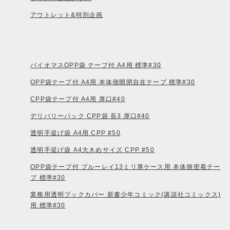
アウトレット&特別企画
バイオマスOPP袋 テープ付 A4用 標準#30
OPP袋テープ付 A4用 本体側開閉自在テープ 標準#30
CPP袋テープ付 A4用 厚口#40
デリバリーパック CPP袋 長3 厚口#40
透明手提げ袋 A4用 CPP #50
透明手提げ袋 A4大きめサイズ CPP #50
OPP袋テープ付 ブルーレイ13ミリ厚ケース用 本体側密着テー
プ 標準#30
業務用透明ブックカバー 新書少年コミック(講談社コミックス)
用 標準#30