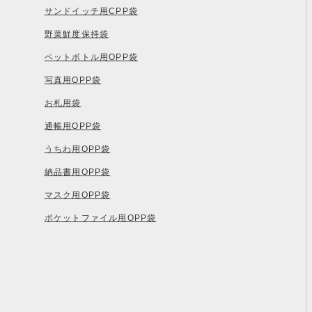
サンドイッチ用CPP袋
野菜鮮度保持袋
ペットボトル用OPP袋
写真用OPP袋
お札用袋
通帳用OPP袋
うちわ用OPP袋
納品書用OPP袋
マスク用OPP袋
ポケットファイル用OPP袋