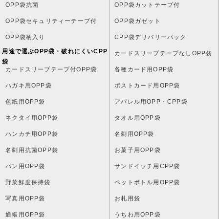
OPP袋抗菌
OPP袋カットテープ付
OPP袋セキュリティーテープ付
OPP袋ガゼット
OPP袋柄入り
CPP袋デリバリーパック
用途で選ぶOPP袋・破れにくいCPP
カードスリーブテープなしOPP袋
袋
カードスリーブテープ付OPP袋
各種カード用OPP袋
ハガキ用OPP袋
ポストカード用OPP袋
色紙用OPP袋
アパレル用OPP・CPP袋
ネクタイ用OPP袋
タオル用OPP袋
ハンカチ用OPP袋
名刺用OPP袋
名刺用抗菌OPP袋
お菓子用OPP袋
パン用OPP袋
サンドイッチ用CPP袋
野菜鮮度保持袋
ペットボトル用OPP袋
写真用OPP袋
お札用袋
通帳用OPP袋
うちわ用OPP袋