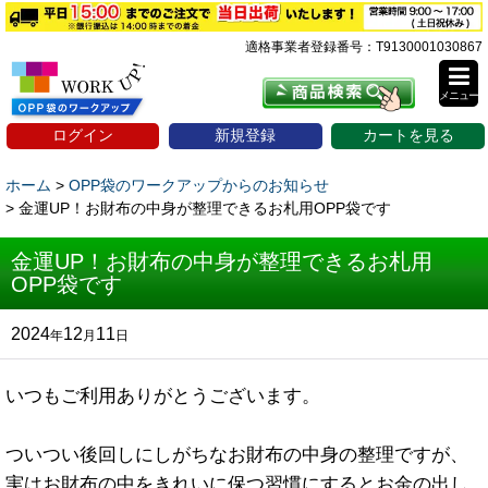
適格事業者登録番号：T9130001030867
メニュー
ログイン
新規登録
カートを見る
ホーム
>
OPP袋のワークアップからのお知らせ
>
金運UP！お財布の中身が整理できるお札用OPP袋です
金運UP！お財布の中身が整理できるお札用
OPP袋です
2024
12
11
年
月
日
いつもご利用ありがとうございます。
ついつい後回しにしがちなお財布の中身の整理ですが、
実はお財布の中をきれいに保つ習慣にするとお金の出し