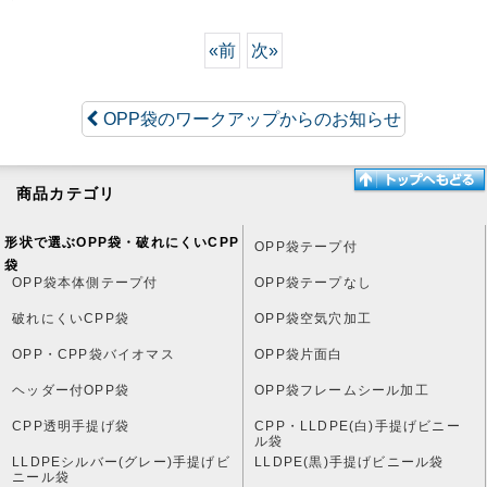
«
前
次
»
OPP袋のワークアップからのお知らせ
商品カテゴリ
形状で選ぶOPP袋・破れにくいCPP
OPP袋テープ付
袋
OPP袋本体側テープ付
OPP袋テープなし
破れにくいCPP袋
OPP袋空気穴加工
OPP・CPP袋バイオマス
OPP袋片面白
ヘッダー付OPP袋
OPP袋フレームシール加工
CPP透明手提げ袋
CPP・LLDPE(白)手提げビニー
ル袋
LLDPEシルバー(グレー)手提げビ
LLDPE(黒)手提げビニール袋
ニール袋