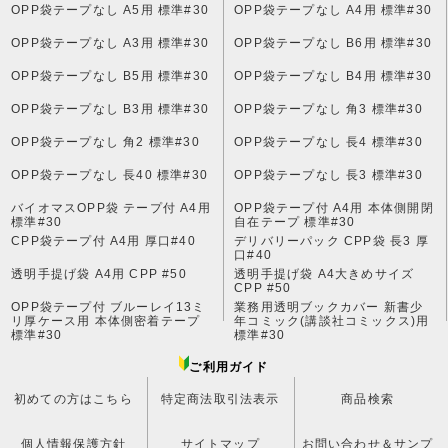
OPP袋テープなし A5用 標準#30
OPP袋テープなし A4用 標準#30
OPP袋テープなし A3用 標準#30
OPP袋テープなし B6用 標準#30
OPP袋テープなし B5用 標準#30
OPP袋テープなし B4用 標準#30
OPP袋テープなし B3用 標準#30
OPP袋テープなし 角3 標準#30
OPP袋テープなし 角2 標準#30
OPP袋テープなし 長4 標準#30
OPP袋テープなし 長40 標準#30
OPP袋テープなし 長3 標準#30
バイオマスOPP袋 テープ付 A4用
OPP袋テープ付 A4用 本体側開閉
標準#30
自在テープ 標準#30
CPP袋テープ付 A4用 厚口#40
デリバリーパック CPP袋 長3 厚
口#40
透明手提げ袋 A4用 CPP #50
透明手提げ袋 A4大きめサイズ
CPP #50
OPP袋テープ付 ブルーレイ13ミ
業務用透明ブックカバー 新書少
リ厚ケース用 本体側密着テープ
年コミック(講談社コミックス)用
標準#30
標準#30
ご利用ガイド
初めての方はこちら
特定商法取引法表示
商品検索
個人情報保護方針
サイトマップ
お問い合わせ＆サンプ