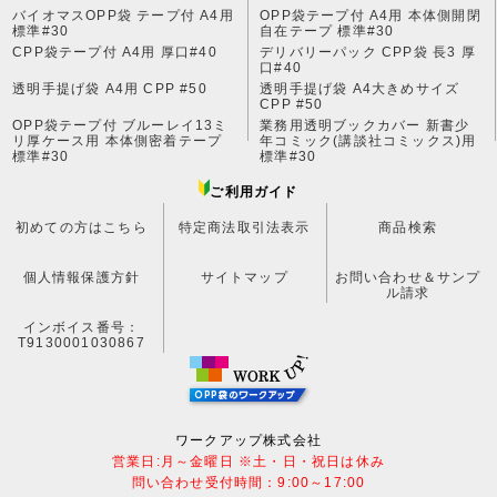
バイオマスOPP袋 テープ付 A4用
OPP袋テープ付 A4用 本体側開閉
標準#30
自在テープ 標準#30
CPP袋テープ付 A4用 厚口#40
デリバリーパック CPP袋 長3 厚
口#40
透明手提げ袋 A4用 CPP #50
透明手提げ袋 A4大きめサイズ
CPP #50
OPP袋テープ付 ブルーレイ13ミ
業務用透明ブックカバー 新書少
リ厚ケース用 本体側密着テープ
年コミック(講談社コミックス)用
標準#30
標準#30
ご利用ガイド
初めての方はこちら
特定商法取引法表示
商品検索
個人情報保護方針
サイトマップ
お問い合わせ＆サンプ
ル請求
インボイス番号：
T9130001030867
ワークアップ株式会社
営業日:月～金曜日 ※土・日・祝日は休み
問い合わせ受付時間：9:00～17:00