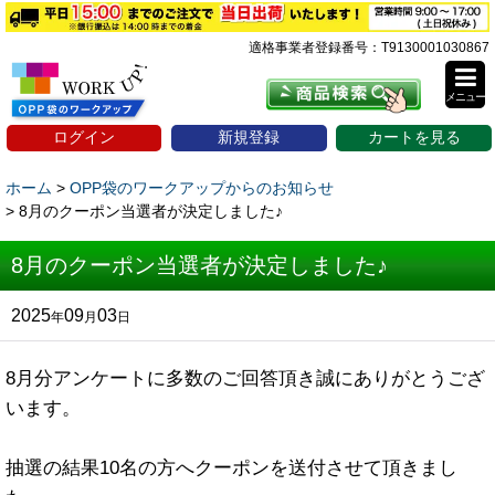
適格事業者登録番号：T9130001030867
メニュー
ログイン
新規登録
カートを見る
ホーム
>
OPP袋のワークアップからのお知らせ
>
8月のクーポン当選者が決定しました♪
8月のクーポン当選者が決定しました♪
2025
09
03
年
月
日
8月分アンケートに多数のご回答頂き誠にありがとうござ
います。
抽選の結果10名の方へクーポンを送付させて頂きまし