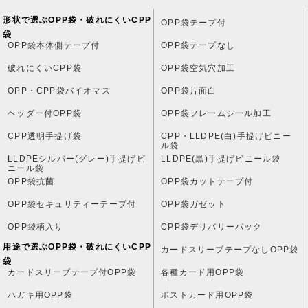
形状で選ぶOPP袋・破れにくいCPP
OPP袋テープ付
袋
OPP袋本体側テープ付
OPP袋テープなし
破れにくいCPP袋
OPP袋空気穴加工
OPP・CPP袋バイオマス
OPP袋片面白
ヘッダー付OPP袋
OPP袋フレームシール加工
CPP透明手提げ袋
CPP・LLDPE(白)手提げビニー
ル袋
LLDPEシルバー(グレー)手提げビ
LLDPE(黒)手提げビニール袋
ニール袋
OPP袋抗菌
OPP袋カットテープ付
OPP袋セキュリティーテープ付
OPP袋ガゼット
OPP袋柄入り
CPP袋デリバリーパック
用途で選ぶOPP袋・破れにくいCPP
カードスリーブテープなしOPP袋
袋
カードスリーブテープ付OPP袋
各種カード用OPP袋
ハガキ用OPP袋
ポストカード用OPP袋