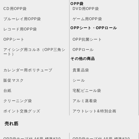
OPP袋
CD用OPP袋
DVD用OPP袋
ブルーレイ用OPP袋
ゲーム用OPP袋
OPPシート・OPPロール
レコード用OPP袋
OPPシート
OPP抗菌シート
アイシング用コルネ（OPP三角シ
OPPロール
ート）
その他の商品
カレンダー用ポリチューブ
貴重品袋
販促マスク
シール
台紙
宅配ビニール袋
クリーニング袋
アルミ蒸着袋
ポイント交換グッズ
アウトレット&特別企画
売れ筋
OPP袋テープ付 A6用 標準#30
OPP袋テープ付 A5用 標準#30