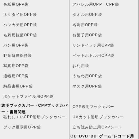
色紙用OPP袋
アパレル用OPP・CPP袋
ネクタイ用OPP袋
タオル用OPP袋
ハンカチ用OPP袋
名刺用OPP袋
名刺用抗菌OPP袋
お菓子用OPP袋
パン用OPP袋
サンドイッチ用CPP袋
野菜鮮度保持袋
ペットボトル用OPP袋
写真用OPP袋
お札用袋
通帳用OPP袋
うちわ用OPP袋
納品書用OPP袋
マスク用OPP袋
ポケットファイル用OPP袋
透明ブックカバー・CPPブックカバ
OPP透明ブックカバー
ー・書籍関連
破れにくいCPP透明ブックカバー
UVカット透明ブックカバー
ブック展示用OPP袋
立ち読み防止用OPPシート
CD･DVD･BD･ゲーム･レコード用