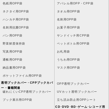
色紙用OPP袋
アパレル用OPP・CPP袋
ネクタイ用OPP袋
タオル用OPP袋
ハンカチ用OPP袋
名刺用OPP袋
名刺用抗菌OPP袋
お菓子用OPP袋
パン用OPP袋
サンドイッチ用CPP袋
野菜鮮度保持袋
ペットボトル用OPP袋
写真用OPP袋
お札用袋
通帳用OPP袋
うちわ用OPP袋
納品書用OPP袋
マスク用OPP袋
ポケットファイル用OPP袋
透明ブックカバー・CPPブックカバ
OPP透明ブックカバー
ー・書籍関連
破れにくいCPP透明ブックカバー
UVカット透明ブックカバー
ブック展示用OPP袋
立ち読み防止用OPPシート
CD･DVD･BD･ゲーム･レコード用