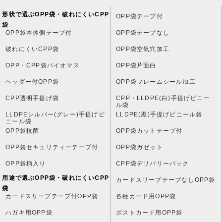
形状で選ぶOPP袋・破れにくいCPP
OPP袋テープ付
袋
OPP袋本体側テープ付
OPP袋テープなし
破れにくいCPP袋
OPP袋空気穴加工
OPP・CPP袋バイオマス
OPP袋片面白
ヘッダー付OPP袋
OPP袋フレームシール加工
CPP透明手提げ袋
CPP・LLDPE(白)手提げビニー
ル袋
LLDPEシルバー(グレー)手提げビ
LLDPE(黒)手提げビニール袋
ニール袋
OPP袋抗菌
OPP袋カットテープ付
OPP袋セキュリティーテープ付
OPP袋ガゼット
OPP袋柄入り
CPP袋デリバリーパック
用途で選ぶOPP袋・破れにくいCPP
カードスリーブテープなしOPP袋
袋
カードスリーブテープ付OPP袋
各種カード用OPP袋
ハガキ用OPP袋
ポストカード用OPP袋