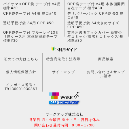
バイオマスOPP袋 テープ付 A4用
OPP袋テープ付 A4用 本体側開閉
標準#30
自在テープ 標準#30
CPP袋テープ付 A4用 厚口#40
デリバリーパック CPP袋 長3 厚
口#40
透明手提げ袋 A4用 CPP #50
透明手提げ袋 A4大きめサイズ
CPP #50
OPP袋テープ付 ブルーレイ13ミ
業務用透明ブックカバー 新書少
リ厚ケース用 本体側密着テープ
年コミック(講談社コミックス)用
標準#30
標準#30
ご利用ガイド
初めての方はこちら
特定商法取引法表示
商品検索
個人情報保護方針
サイトマップ
お問い合わせ＆サンプ
ル請求
インボイス番号：
T9130001030867
ワークアップ株式会社
営業日:月～金曜日 ※土・日・祝日は休み
問い合わせ受付時間：9:00～17:00