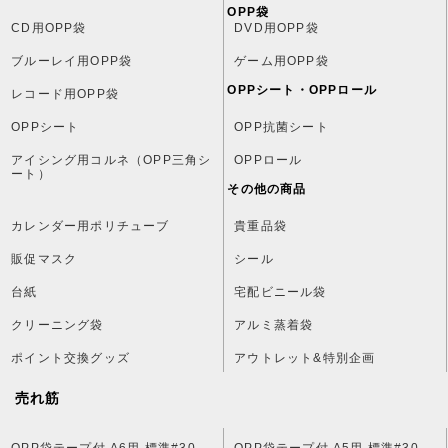
OPP袋
CD用OPP袋
DVD用OPP袋
ブルーレイ用OPP袋
ゲーム用OPP袋
OPPシート・OPPロール
レコード用OPP袋
OPPシート
OPP抗菌シート
アイシング用コルネ（OPP三角シ
OPPロール
ート）
その他の商品
カレンダー用ポリチューブ
貴重品袋
販促マスク
シール
台紙
宅配ビニール袋
クリーニング袋
アルミ蒸着袋
ポイント交換グッズ
アウトレット&特別企画
売れ筋
OPP袋テープ付 A6用 標準#30
OPP袋テープ付 A5用 標準#30