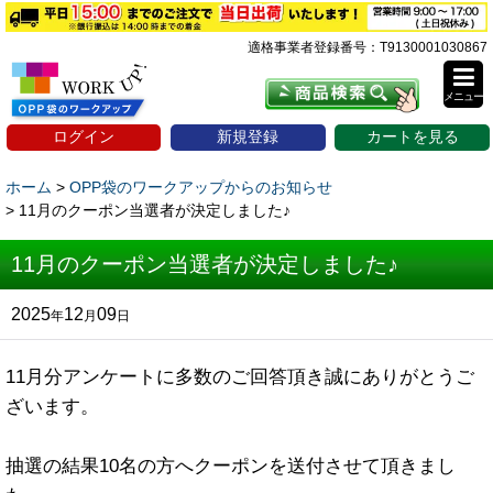
適格事業者登録番号：T9130001030867
メニュー
ログイン
新規登録
カートを見る
ホーム
>
OPP袋のワークアップからのお知らせ
>
11月のクーポン当選者が決定しました♪
11月のクーポン当選者が決定しました♪
2025
12
09
年
月
日
11月分アンケートに多数のご回答頂き誠にありがとうご
ざいます。
抽選の結果10名の方へクーポンを送付させて頂きまし