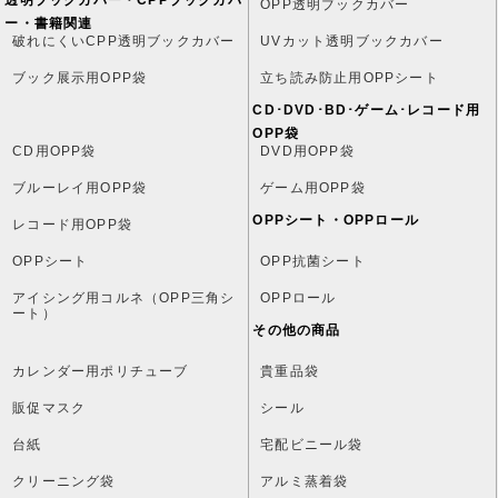
透明ブックカバー・CPPブックカバ
OPP透明ブックカバー
ー・書籍関連
破れにくいCPP透明ブックカバー
UVカット透明ブックカバー
ブック展示用OPP袋
立ち読み防止用OPPシート
CD･DVD･BD･ゲーム･レコード用
OPP袋
CD用OPP袋
DVD用OPP袋
ブルーレイ用OPP袋
ゲーム用OPP袋
OPPシート・OPPロール
レコード用OPP袋
OPPシート
OPP抗菌シート
アイシング用コルネ（OPP三角シ
OPPロール
ート）
その他の商品
カレンダー用ポリチューブ
貴重品袋
販促マスク
シール
台紙
宅配ビニール袋
クリーニング袋
アルミ蒸着袋