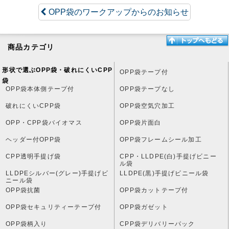
OPP袋のワークアップからのお知らせ
商品カテゴリ
形状で選ぶOPP袋・破れにくいCPP
OPP袋テープ付
袋
OPP袋本体側テープ付
OPP袋テープなし
破れにくいCPP袋
OPP袋空気穴加工
OPP・CPP袋バイオマス
OPP袋片面白
ヘッダー付OPP袋
OPP袋フレームシール加工
CPP透明手提げ袋
CPP・LLDPE(白)手提げビニー
ル袋
LLDPEシルバー(グレー)手提げビ
LLDPE(黒)手提げビニール袋
ニール袋
OPP袋抗菌
OPP袋カットテープ付
OPP袋セキュリティーテープ付
OPP袋ガゼット
OPP袋柄入り
CPP袋デリバリーパック