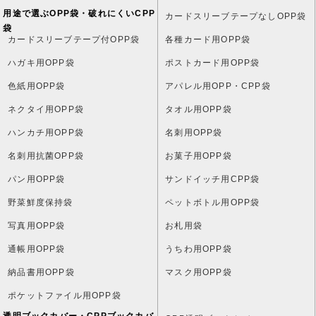
用途で選ぶOPP袋・破れにくいCPP
カードスリーブテープなしOPP袋
袋
カードスリーブテープ付OPP袋
各種カード用OPP袋
ハガキ用OPP袋
ポストカード用OPP袋
色紙用OPP袋
アパレル用OPP・CPP袋
ネクタイ用OPP袋
タオル用OPP袋
ハンカチ用OPP袋
名刺用OPP袋
名刺用抗菌OPP袋
お菓子用OPP袋
パン用OPP袋
サンドイッチ用CPP袋
野菜鮮度保持袋
ペットボトル用OPP袋
写真用OPP袋
お札用袋
通帳用OPP袋
うちわ用OPP袋
納品書用OPP袋
マスク用OPP袋
ポケットファイル用OPP袋