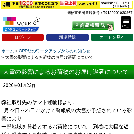
適格事業者登録番号：T9130001030867
メニュー
ログイン
新規登録
カートを見る
ホーム
>
OPP袋のワークアップからのお知らせ
>
大雪の影響によるお荷物のお届け遅延について
大雪の影響によるお荷物のお届け遅延について
2026
01
22
年
月
日
弊社取引先のヤマト運輸様より、
1月22日～25日にかけて警報級の大雪が予想されている影
響により、
一部地域を発着とするお荷物について、到着に大幅な遅