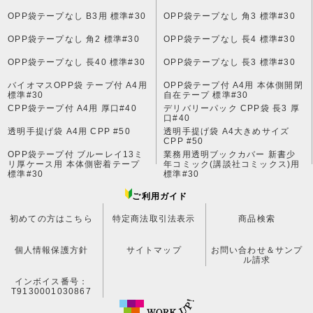
OPP袋テープなし B3用 標準#30
OPP袋テープなし 角3 標準#30
OPP袋テープなし 角2 標準#30
OPP袋テープなし 長4 標準#30
OPP袋テープなし 長40 標準#30
OPP袋テープなし 長3 標準#30
バイオマスOPP袋 テープ付 A4用
OPP袋テープ付 A4用 本体側開閉
標準#30
自在テープ 標準#30
CPP袋テープ付 A4用 厚口#40
デリバリーパック CPP袋 長3 厚
口#40
透明手提げ袋 A4用 CPP #50
透明手提げ袋 A4大きめサイズ
CPP #50
OPP袋テープ付 ブルーレイ13ミ
業務用透明ブックカバー 新書少
リ厚ケース用 本体側密着テープ
年コミック(講談社コミックス)用
標準#30
標準#30
ご利用ガイド
初めての方はこちら
特定商法取引法表示
商品検索
個人情報保護方針
サイトマップ
お問い合わせ＆サンプ
ル請求
インボイス番号：
T9130001030867