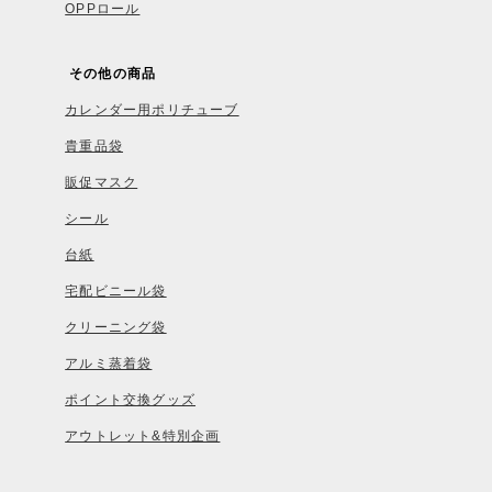
OPPロール
その他の商品
カレンダー用ポリチューブ
貴重品袋
販促マスク
シール
台紙
宅配ビニール袋
クリーニング袋
アルミ蒸着袋
ポイント交換グッズ
アウトレット&特別企画