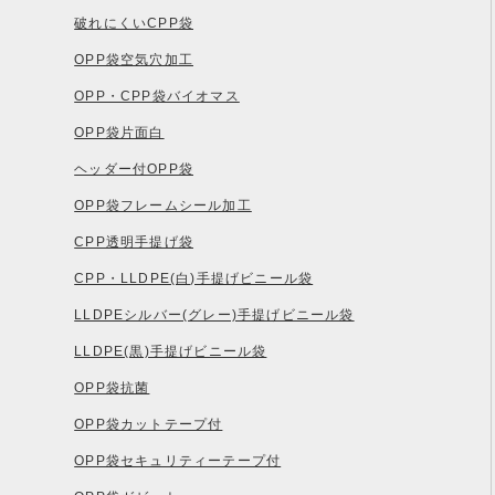
破れにくいCPP袋
OPP袋空気穴加工
OPP・CPP袋バイオマス
OPP袋片面白
ヘッダー付OPP袋
OPP袋フレームシール加工
CPP透明手提げ袋
CPP・LLDPE(白)手提げビニール袋
LLDPEシルバー(グレー)手提げビニール袋
LLDPE(黒)手提げビニール袋
OPP袋抗菌
OPP袋カットテープ付
OPP袋セキュリティーテープ付