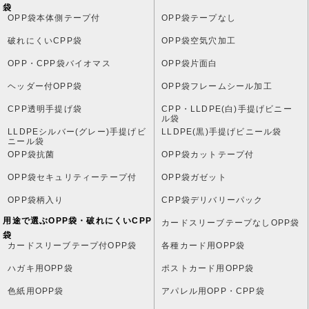
袋
OPP袋本体側テープ付
OPP袋テープなし
破れにくいCPP袋
OPP袋空気穴加工
OPP・CPP袋バイオマス
OPP袋片面白
ヘッダー付OPP袋
OPP袋フレームシール加工
CPP透明手提げ袋
CPP・LLDPE(白)手提げビニー
ル袋
LLDPEシルバー(グレー)手提げビ
LLDPE(黒)手提げビニール袋
ニール袋
OPP袋抗菌
OPP袋カットテープ付
OPP袋セキュリティーテープ付
OPP袋ガゼット
OPP袋柄入り
CPP袋デリバリーパック
用途で選ぶOPP袋・破れにくいCPP
カードスリーブテープなしOPP袋
袋
カードスリーブテープ付OPP袋
各種カード用OPP袋
ハガキ用OPP袋
ポストカード用OPP袋
色紙用OPP袋
アパレル用OPP・CPP袋