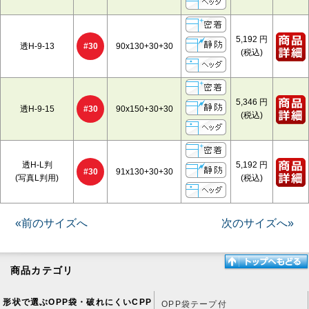
5,192
円
#30
透H-9-13
90x130+30+30
(税込)
5,346
円
#30
透H-9-15
90x150+30+30
(税込)
透H-L判
5,192
円
#30
91x130+30+30
(写真L判用)
(税込)
«前のサイズへ
次のサイズへ»
商品カテゴリ
形状で選ぶOPP袋・破れにくいCPP
OPP袋テープ付