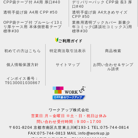
CPP袋テープ付 A4用 厚口#40
デリバリーパック CPP袋 長3 厚
口#40
透明手提げ袋 A4用 CPP #50
透明手提げ袋 A4大きめサイズ
CPP #50
OPP袋テープ付 ブルーレイ13ミ
業務用透明ブックカバー 新書少
リ厚ケース用 本体側密着テープ
年コミック(講談社コミックス)用
標準#30
標準#30
ご利用ガイド
初めての方はこちら
特定商法取引法表示
商品検索
個人情報保護方針
サイトマップ
お問い合わせ＆サンプ
ル請求
インボイス番号：
T9130001030867
ワークアップ株式会社
営業日:月～金曜日 ※土・日・祝日は休み
問い合わせ受付時間：9:00～17:00
〒601-8204 京都市南区久世東土川町193-1 TEL:075-744-0814
FAX:075-744-0813 MAIL:info@workup.jp