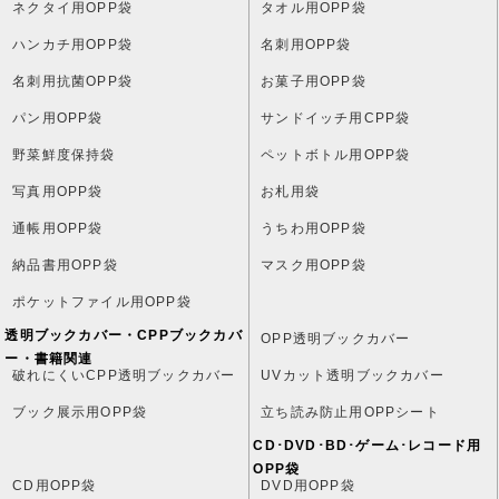
ネクタイ用OPP袋
タオル用OPP袋
ハンカチ用OPP袋
名刺用OPP袋
名刺用抗菌OPP袋
お菓子用OPP袋
パン用OPP袋
サンドイッチ用CPP袋
野菜鮮度保持袋
ペットボトル用OPP袋
写真用OPP袋
お札用袋
通帳用OPP袋
うちわ用OPP袋
納品書用OPP袋
マスク用OPP袋
ポケットファイル用OPP袋
透明ブックカバー・CPPブックカバ
OPP透明ブックカバー
ー・書籍関連
破れにくいCPP透明ブックカバー
UVカット透明ブックカバー
ブック展示用OPP袋
立ち読み防止用OPPシート
CD･DVD･BD･ゲーム･レコード用
OPP袋
CD用OPP袋
DVD用OPP袋