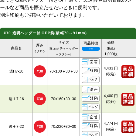
ールなど商品を際立たせたいときに便利です。
別注印刷もご好評いただいております。
#30 透明ヘッダー付 OPP袋(横幅70～91mm)
サイズ
価格
商品特徴
厚み
商品名
ヨコxタテ＋ヘッダー
(税込)
ミクロン
1,000枚
＋フタ(mm)
4,433
円
#30
透H7-10
70x100＋30＋30
(税込)
4,400
円
#30
透H-7-16
70x160+30+30
(税込)
4,774
円
#30
透H-7-22
70x220+30+30
(税込)