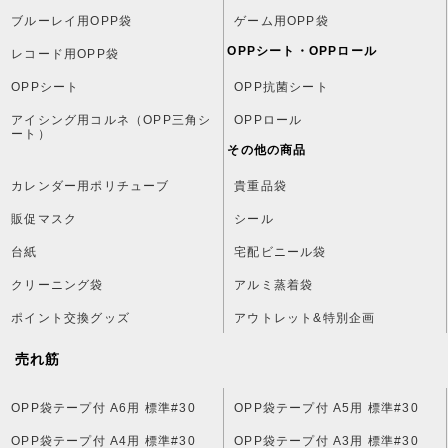
ブルーレイ用OPP袋
ゲーム用OPP袋
OPPシート・OPPロール
レコード用OPP袋
OPPシート
OPP抗菌シート
アイシング用コルネ（OPP三角シ
OPPロール
ート）
その他の商品
カレンダー用ポリチューブ
貴重品袋
販促マスク
シール
台紙
宅配ビニール袋
クリーニング袋
アルミ蒸着袋
ポイント交換グッズ
アウトレット&特別企画
売れ筋
OPP袋テープ付 A6用 標準#30
OPP袋テープ付 A5用 標準#30
OPP袋テープ付 A4用 標準#30
OPP袋テープ付 A3用 標準#30