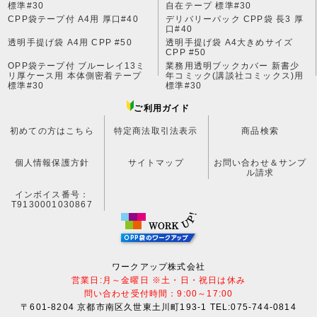
標準#30
自在テープ 標準#30
CPP袋テープ付 A4用 厚口#40
デリバリーパック CPP袋 長3 厚
口#40
透明手提げ袋 A4用 CPP #50
透明手提げ袋 A4大きめサイズ
CPP #50
OPP袋テープ付 ブルーレイ13ミ
業務用透明ブックカバー 新書少
リ厚ケース用 本体側密着テープ
年コミック(講談社コミックス)用
標準#30
標準#30
ご利用ガイド
初めての方はこちら
特定商法取引法表示
商品検索
個人情報保護方針
サイトマップ
お問い合わせ＆サンプ
ル請求
インボイス番号：
T9130001030867
ワークアップ株式会社
営業日:月～金曜日 ※土・日・祝日は休み
問い合わせ受付時間：9:00～17:00
〒601-8204 京都市南区久世東土川町193-1 TEL:075-744-0814