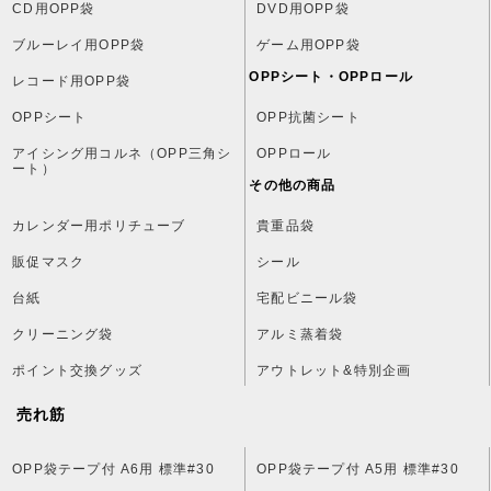
CD用OPP袋
DVD用OPP袋
ブルーレイ用OPP袋
ゲーム用OPP袋
OPPシート・OPPロール
レコード用OPP袋
OPPシート
OPP抗菌シート
アイシング用コルネ（OPP三角シ
OPPロール
ート）
その他の商品
カレンダー用ポリチューブ
貴重品袋
販促マスク
シール
台紙
宅配ビニール袋
クリーニング袋
アルミ蒸着袋
ポイント交換グッズ
アウトレット&特別企画
売れ筋
OPP袋テープ付 A6用 標準#30
OPP袋テープ付 A5用 標準#30