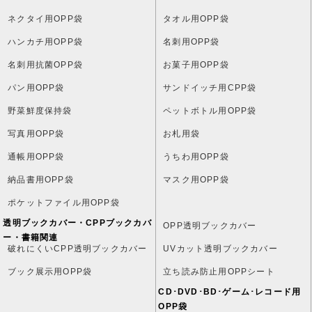
ネクタイ用OPP袋
タオル用OPP袋
ハンカチ用OPP袋
名刺用OPP袋
名刺用抗菌OPP袋
お菓子用OPP袋
パン用OPP袋
サンドイッチ用CPP袋
野菜鮮度保持袋
ペットボトル用OPP袋
写真用OPP袋
お札用袋
通帳用OPP袋
うちわ用OPP袋
納品書用OPP袋
マスク用OPP袋
ポケットファイル用OPP袋
透明ブックカバー・CPPブックカバ
OPP透明ブックカバー
ー・書籍関連
破れにくいCPP透明ブックカバー
UVカット透明ブックカバー
ブック展示用OPP袋
立ち読み防止用OPPシート
CD･DVD･BD･ゲーム･レコード用
OPP袋