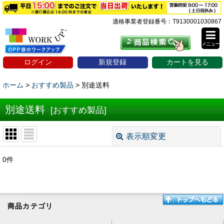
適格事業者登録番号：T9130001030867
メニュー
ログイン
新規登録
カートを見る
ホーム
>
おすすめ製品
>
別途送料
別途送料
[
おすすめ製品
]
表示順変更
閉じる
0
件
表示数
:
並び順
:
商品カテゴリ
絞り込む