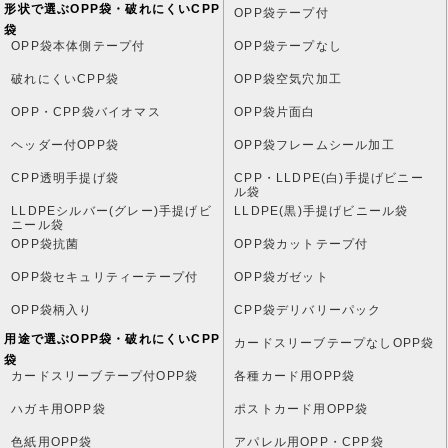
形状で選ぶOPP袋・破れにくいCPP
OPP袋テープ付
袋
OPP袋本体側テープ付
OPP袋テープなし
破れにくいCPP袋
OPP袋空気穴加工
OPP・CPP袋バイオマス
OPP袋片面白
ヘッダー付OPP袋
OPP袋フレームシール加工
CPP透明手提げ袋
CPP・LLDPE(白)手提げビニー
ル袋
LLDPEシルバー(グレー)手提げビ
LLDPE(黒)手提げビニール袋
ニール袋
OPP袋抗菌
OPP袋カットテープ付
OPP袋セキュリティーテープ付
OPP袋ガゼット
OPP袋柄入り
CPP袋デリバリーパック
用途で選ぶOPP袋・破れにくいCPP
カードスリーブテープなしOPP袋
袋
カードスリーブテープ付OPP袋
各種カード用OPP袋
ハガキ用OPP袋
ポストカード用OPP袋
色紙用OPP袋
アパレル用OPP・CPP袋