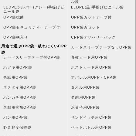
ル袋
LLDPEシルバー(グレー)手提げビ
LLDPE(黒)手提げビニール袋
ニール袋
OPP袋抗菌
OPP袋カットテープ付
OPP袋セキュリティーテープ付
OPP袋ガゼット
OPP袋柄入り
CPP袋デリバリーパック
用途で選ぶOPP袋・破れにくいCPP
カードスリーブテープなしOPP袋
袋
カードスリーブテープ付OPP袋
各種カード用OPP袋
ハガキ用OPP袋
ポストカード用OPP袋
色紙用OPP袋
アパレル用OPP・CPP袋
ネクタイ用OPP袋
タオル用OPP袋
ハンカチ用OPP袋
名刺用OPP袋
名刺用抗菌OPP袋
お菓子用OPP袋
パン用OPP袋
サンドイッチ用CPP袋
野菜鮮度保持袋
ペットボトル用OPP袋