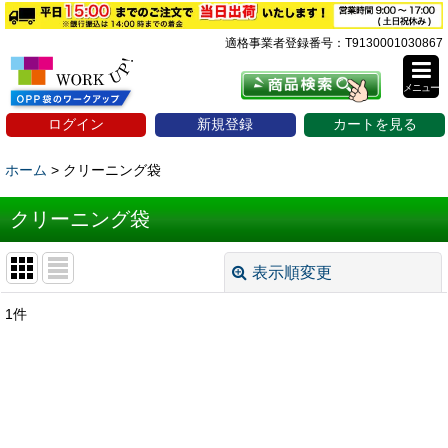
適格事業者登録番号：T9130001030867
メニュー
ログイン
新規登録
カートを見る
ホーム
>
クリーニング袋
クリーニング袋
表示順変更
閉じる
1
件
表示数
:
並び順
:
絞り込む