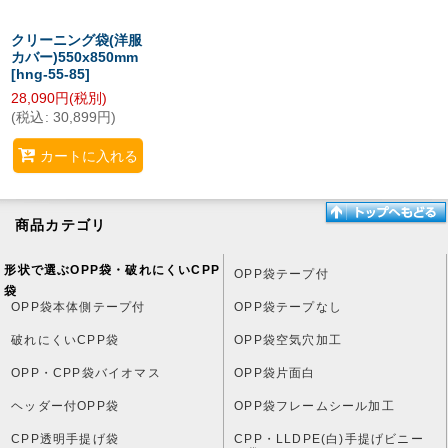
クリーニング袋(洋服
カバー)550x850mm
[
hng-55-85
]
28,090
円
(税別)
(
税込
:
30,899
円
)
カートに入れる
商品カテゴリ
形状で選ぶOPP袋・破れにくいCPP
OPP袋テープ付
袋
OPP袋本体側テープ付
OPP袋テープなし
破れにくいCPP袋
OPP袋空気穴加工
OPP・CPP袋バイオマス
OPP袋片面白
ヘッダー付OPP袋
OPP袋フレームシール加工
CPP透明手提げ袋
CPP・LLDPE(白)手提げビニー