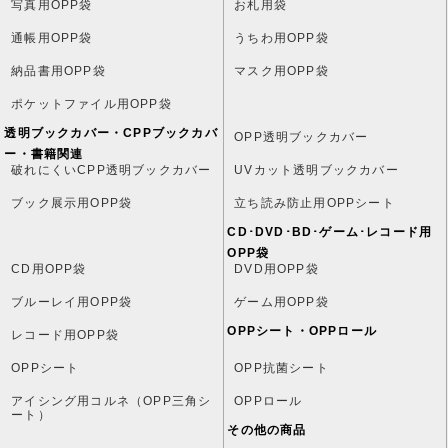
写真用OPP袋
お札用袋
通帳用OPP袋
うちわ用OPP袋
納品書用OPP袋
マスク用OPP袋
ポケットファイル用OPP袋
透明ブックカバー・CPPブックカバ
OPP透明ブックカバー
ー・書籍関連
破れにくいCPP透明ブックカバー
UVカット透明ブックカバー
ブック展示用OPP袋
立ち読み防止用OPPシート
CD･DVD･BD･ゲーム･レコード用
OPP袋
CD用OPP袋
DVD用OPP袋
ブルーレイ用OPP袋
ゲーム用OPP袋
OPPシート・OPPロール
レコード用OPP袋
OPPシート
OPP抗菌シート
アイシング用コルネ（OPP三角シ
OPPロール
ート）
その他の商品