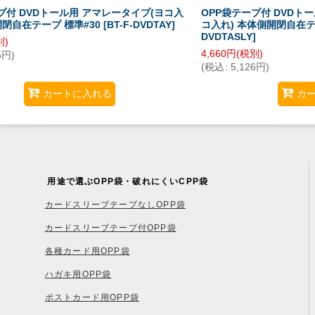
プ付 DVDトール用 アマレータイプ(ヨコ入
OPP袋テープ付 DVDト
開閉自在テープ 標準#30
[
BT-F-DVDTAY
]
コ入れ) 本体側開閉自在テ
DVDTASLY
]
別)
4,660
円
(税別)
5
円
)
(
税込
:
5,126
円
)
カートに入れる
カ
用途で選ぶOPP袋・破れにくいCPP袋
カードスリーブテープなしOPP袋
カードスリーブテープ付OPP袋
各種カード用OPP袋
ハガキ用OPP袋
ポストカード用OPP袋