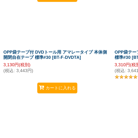
OPP袋テープ付 DVDトール用 アマレータイプ 本体側
OPP袋テー
開閉自在テープ 標準#30
[
BT-F-DVDTA
]
標準#30
[
B
3,130
円
(税別)
3,310
円
(税
(
税込
:
3,443
円
)
(
税込
:
3,64
カートに入れる