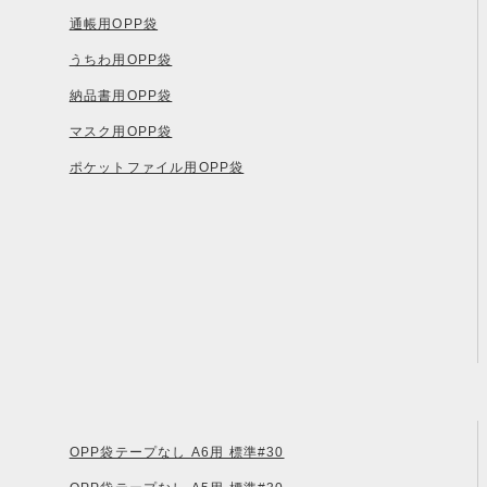
通帳用OPP袋
うちわ用OPP袋
納品書用OPP袋
マスク用OPP袋
ポケットファイル用OPP袋
OPP袋テープなし A6用 標準#30