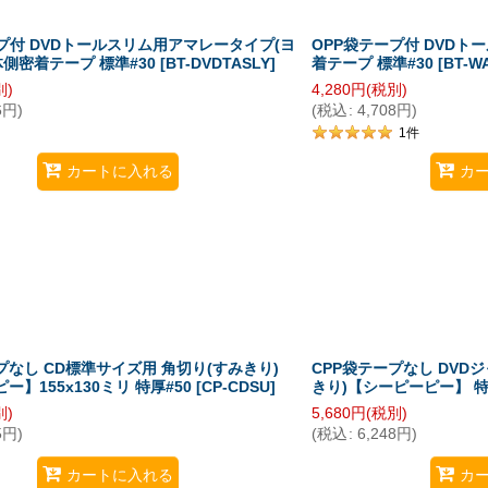
プ付 DVDトールスリム用アマレータイプ(ヨ
OPP袋テープ付 DVDト
体側密着テープ 標準#30
[
BT-DVDTASLY
]
着テープ 標準#30
[
BT-W
別)
4,280
円
(税別)
6
円
)
(
税込
:
4,708
円
)
1
件
カートに入れる
カ
プなし CD標準サイズ用 角切り(すみきり)
CPP袋テープなし DVD
ー】155x130ミリ 特厚#50
[
CP-CDSU
]
きり)【シーピーピー】 特
別)
5,680
円
(税別)
5
円
)
(
税込
:
6,248
円
)
カートに入れる
カ