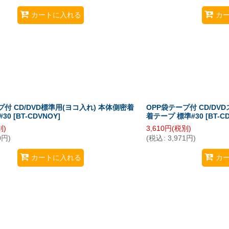
カートに入れる
カ
プ付 CD/DVD標準用(ヨコ入れ) 本体側密着
OPP袋テープ付 CD/DV
#30
[
BT-CDVNOY
]
着テープ 標準#30
[
BT-C
別)
3,610
円
(税別)
0
円
)
(
税込
:
3,971
円
)
カートに入れる
カ