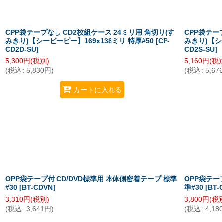
CPP袋テープなし CD2枚組ケース 24ミリ用 角切り(す
CPP袋テー
みきり)【シーピーピー】169x138ミリ 特厚#50
[
CP-
みきり)【シ
CD2D-SU
]
CD2S-SU
]
5,300
円
(税別)
5,160
円
(税
(
税込
:
5,830
円
)
(
税込
:
5,67
カートに入れる
OPP袋テープ付 CD/DVD標準用 本体側密着テープ 標準
OPP袋テー
#30
[
BT-CDVN
]
準#30
[
BT-
3,310
円
(税別)
3,800
円
(税
(
税込
:
3,641
円
)
(
税込
:
4,18