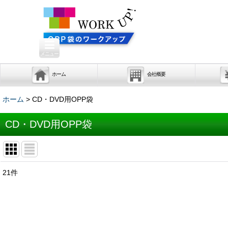
メニュー
ホーム
会社概要
ホーム
>
CD・DVD用OPP袋
CD・DVD用OPP袋
21
件
表示数
:
並び順
: