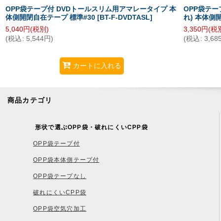
OPP袋テープ付 DVDトールスリム用アマレータイプ 本
OPP袋テー
体側開閉自在テープ 標準#30
[
BT-F-DVDTASL
]
れ) 本体側
5,040
円
(税別)
3,350
円
(税
(
税込
:
5,544
円
)
(
税込
:
3,68
カートに入れる
商品カテゴリ
形状で選ぶOPP袋・破れにくいCPP袋
OPP袋テープ付
OPP袋本体側テープ付
OPP袋テープなし
破れにくいCPP袋
OPP袋空気穴加工