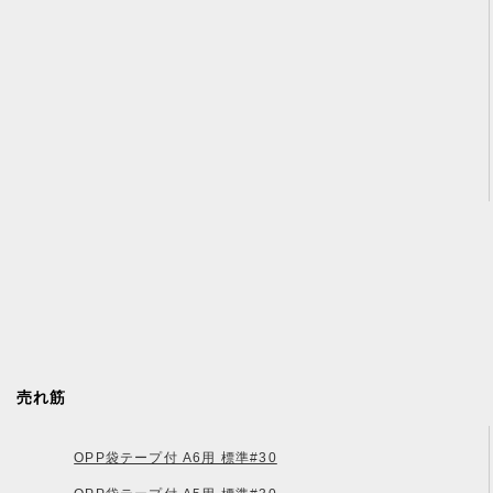
売れ筋
OPP袋テープ付 A6用 標準#30