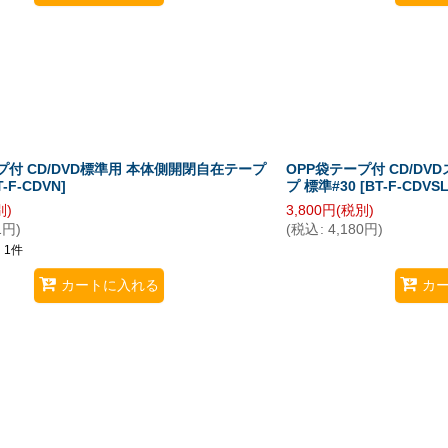
プ付 CD/DVD標準用 本体側開閉自在テープ
OPP袋テープ付 CD/D
T-F-CDVN
]
プ 標準#30
[
BT-F-CDVS
別)
3,800
円
(税別)
1
円
)
(
税込
:
4,180
円
)
1
件
カートに入れる
カ