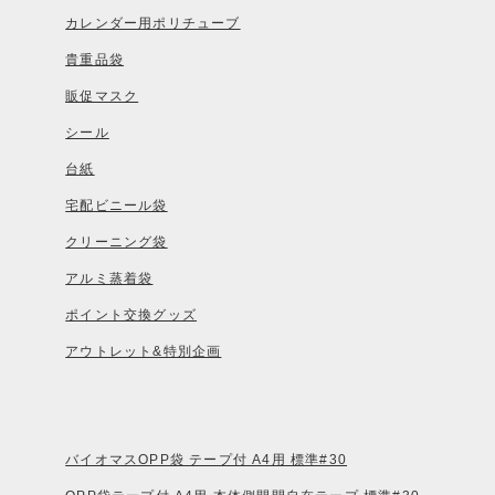
カレンダー用ポリチューブ
貴重品袋
販促マスク
シール
台紙
宅配ビニール袋
クリーニング袋
アルミ蒸着袋
ポイント交換グッズ
アウトレット&特別企画
バイオマスOPP袋 テープ付 A4用 標準#30