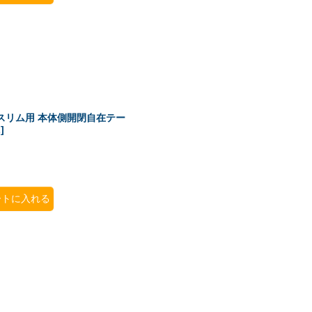
VDスリム用 本体側開閉自在テー
L
]
ートに入れる