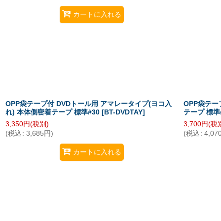
カートに入れる
OPP袋テープ付 DVDトール用 アマレータイプ(ヨコ入
OPP袋テー
れ) 本体側密着テープ 標準#30
[
BT-DVDTAY
]
テープ 標準
3,350
円
(税別)
3,700
円
(税
(
税込
:
3,685
円
)
(
税込
:
4,07
カートに入れる