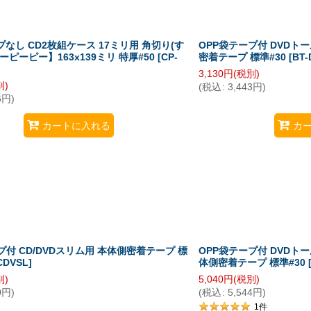
絞り込む
プなし CD2枚組ケース 17ミリ用 角切り(す
OPP袋テープ付 DVDト
ーピーピー】163x139ミリ 特厚#50
[
CP-
密着テープ 標準#30
[
BT-
3,130
円
(税別)
別)
(
税込
:
3,443
円
)
6
円
)
カートに入れる
カ
プ付 CD/DVDスリム用 本体側密着テープ 標
OPP袋テープ付 DVDト
CDVSL
]
体側密着テープ 標準#30
別)
5,040
円
(税別)
0
円
)
(
税込
:
5,544
円
)
1
件