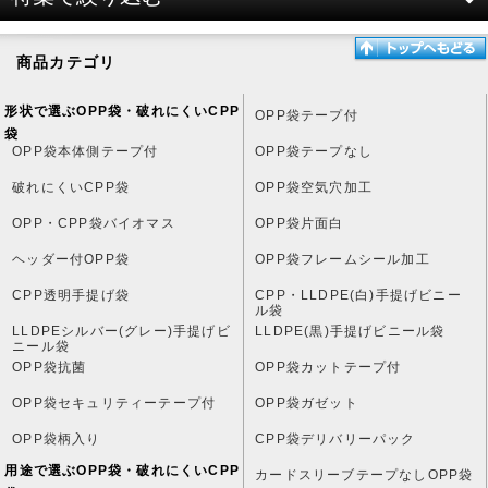
OPP袋テープ付
OPP袋本体側テープ付
バイオマス
商品カテゴリ
OPP袋テープなし
ポチ袋用外袋
形状で選ぶOPP袋・破れにくいCPP
OPP袋テープ付
袋
OPP袋本体側テープ付
OPP袋テープなし
破れにくいCPP袋
大型OPP袋
破れにくいCPP袋
OPP袋空気穴加工
ヘッダー付OPP袋
OPP・CPP袋バイオマス
OPP袋片面白
透明ブックカバー・書籍関連
ヘッダー付OPP袋
OPP袋フレームシール加工
CPP透明手提げ袋
CPP・LLDPE(白)手提げビニー
CD・DVD・BD・ゲーム・レコード用OPP袋
ル袋
LLDPEシルバー(グレー)手提げビ
LLDPE(黒)手提げビニール袋
ニール袋
カードスリーブ
OPP袋抗菌
OPP袋カットテープ付
旧ハガキ・ポストカード用OPP袋
OPP袋セキュリティーテープ付
OPP袋ガゼット
OPP袋柄入り
CPP袋デリバリーパック
写真用OPP袋
用途で選ぶOPP袋・破れにくいCPP
カードスリーブテープなしOPP袋