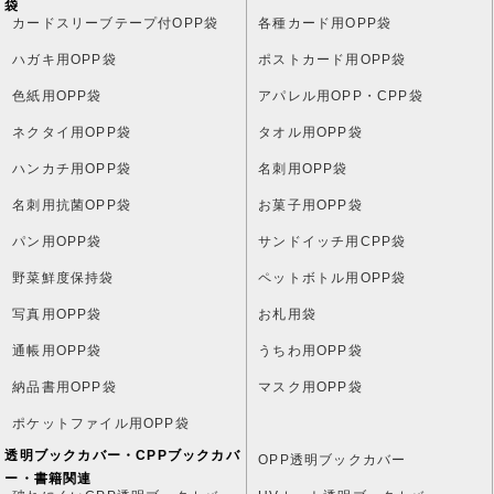
袋
片面白OPP袋
カードスリーブテープ付OPP袋
各種カード用OPP袋
名刺用OPP袋
ハガキ用OPP袋
ポストカード用OPP袋
色紙用OPP袋
アパレル用OPP・CPP袋
フレームシールOPP袋
ネクタイ用OPP袋
タオル用OPP袋
透明手提げ袋
ハンカチ用OPP袋
名刺用OPP袋
名刺用抗菌OPP袋
お菓子用OPP袋
ガゼットOPP袋
パン用OPP袋
サンドイッチ用CPP袋
ペットボトル用OPP袋
野菜鮮度保持袋
ペットボトル用OPP袋
デリバリーパック
写真用OPP袋
お札用袋
通帳用OPP袋
うちわ用OPP袋
納品書袋(片開きOPP袋)
納品書用OPP袋
マスク用OPP袋
すべりにくいPP袋
ポケットファイル用OPP袋
OPPシート
透明ブックカバー・CPPブックカバ
OPP透明ブックカバー
ー・書籍関連