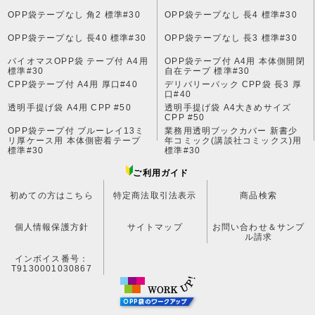
マスク用OPP袋
OPP袋テープなし 角2 標準#30
OPP袋テープなし 長4 標準#30
OPP袋テープなし 長40 標準#30
OPP袋テープなし 長3 標準#30
白ボール台紙
バイオマスOPP袋 テープ付 A4用
OPP袋テープ付 A4用 本体側開閉
標準#30
自在テープ 標準#30
手提げビニール袋
CPP袋テープ付 A4用 厚口#40
デリバリーパック CPP袋 長3 厚
口#40
ハガキ用OPP袋
透明手提げ袋 A4用 CPP #50
透明手提げ袋 A4大きめサイズ
CPP #50
OPP袋テープ付 ブルーレイ13ミ
業務用透明ブックカバー 新書少
ポストカード用OPP袋
リ厚ケース用 本体側密着テープ
年コミック(講談社コミックス)用
標準#30
標準#30
アイシング用コルネ
ご利用ガイド
初めての方はこちら
特定商法取引法表示
商品検索
CD・DVD用OPP袋
個人情報保護方針
サイトマップ
お問い合わせ＆サンプ
ブルーレイ用OPP袋
ル請求
インボイス番号：
ゲーム用OPP袋
T9130001030867
レコード用OPP袋