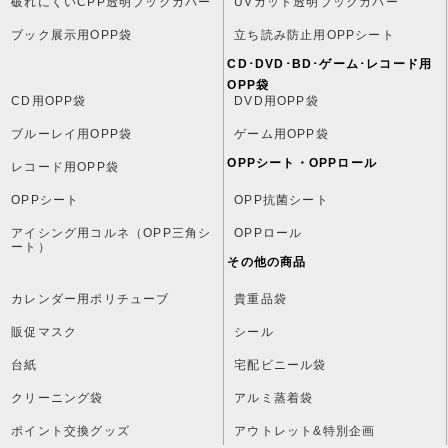
破れにくいCPP透明ブックカバー
UVカット透明ブックカバー
OPPロール
ブック展示用OPP袋
立ち読み防止用OPPシート
パン用OPP袋
CD･DVD･BD･ゲーム･レコード用
OPP袋
お菓子用OPP袋
CD用OPP袋
DVD用OPP袋
ブルーレイ用OPP袋
ゲーム用OPP袋
柄入りOPP袋
OPPシート・OPPロール
レコード用OPP袋
セキュリティーテープ付きOPP袋
OPPシート
OPP抗菌シート
アイシング用コルネ（OPP三角シ
OPPロール
クリーニング袋
ート）
その他の商品
貴重品袋
カレンダー用ポリチューブ
貴重品袋
カレンダー用ポリチューブ
販促マスク
シール
台紙
宅配ビニール袋
シール
クリーニング袋
アルミ蒸着袋
宅配ビニール袋
ポイント交換グッズ
アウトレット&特別企画