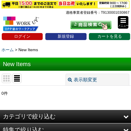
適格事業者登録番号：T9130001030867
メニュー
ログイン
新規登録
カートを見る
ホーム
>
New Items
New Items
表示順変更
閉じる
0
件
表示数
:
並び順
:
カテゴリで絞り込む
絞り込む
特集で絞り込む