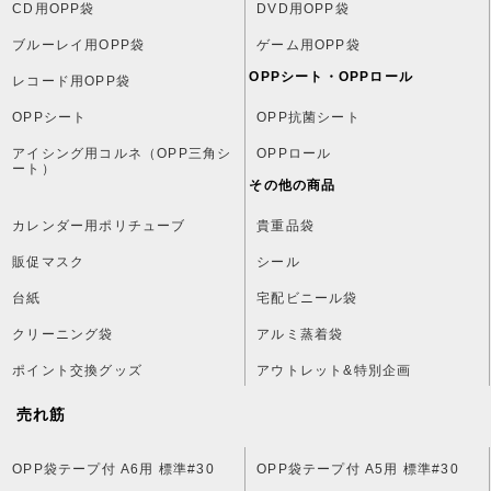
CD用OPP袋
DVD用OPP袋
ブルーレイ用OPP袋
ゲーム用OPP袋
OPPシート・OPPロール
レコード用OPP袋
OPPシート
OPP抗菌シート
アイシング用コルネ（OPP三角シ
OPPロール
ート）
その他の商品
カレンダー用ポリチューブ
貴重品袋
販促マスク
シール
台紙
宅配ビニール袋
クリーニング袋
アルミ蒸着袋
ポイント交換グッズ
アウトレット&特別企画
売れ筋
OPP袋テープ付 A6用 標準#30
OPP袋テープ付 A5用 標準#30