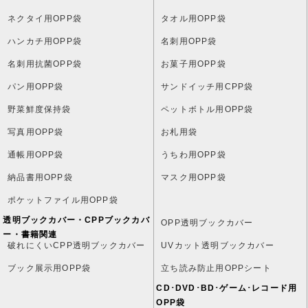
ネクタイ用OPP袋
タオル用OPP袋
ハンカチ用OPP袋
名刺用OPP袋
名刺用抗菌OPP袋
お菓子用OPP袋
パン用OPP袋
サンドイッチ用CPP袋
野菜鮮度保持袋
ペットボトル用OPP袋
写真用OPP袋
お札用袋
通帳用OPP袋
うちわ用OPP袋
納品書用OPP袋
マスク用OPP袋
ポケットファイル用OPP袋
透明ブックカバー・CPPブックカバ
OPP透明ブックカバー
ー・書籍関連
破れにくいCPP透明ブックカバー
UVカット透明ブックカバー
ブック展示用OPP袋
立ち読み防止用OPPシート
CD･DVD･BD･ゲーム･レコード用
OPP袋