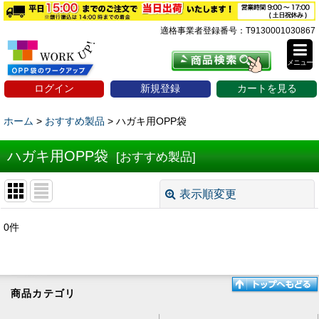
適格事業者登録番号：T9130001030867
メニュー
ログイン
新規登録
カートを見る
ホーム
>
おすすめ製品
>
ハガキ用OPP袋
ハガキ用OPP袋
[
おすすめ製品
]
表示順変更
閉じる
0
件
表示数
:
並び順
:
商品カテゴリ
絞り込む