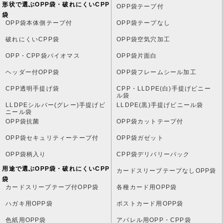
形状で選ぶOPP袋・破れにくいCPP
OPP袋テープ付
袋
OPP袋本体側テープ付
OPP袋テープなし
破れにくいCPP袋
OPP袋空気穴加工
OPP・CPP袋バイオマス
OPP袋片面白
ヘッダー付OPP袋
OPP袋フレームシール加工
CPP透明手提げ袋
CPP・LLDPE(白)手提げビニー
ル袋
LLDPEシルバー(グレー)手提げビ
LLDPE(黒)手提げビニール袋
ニール袋
OPP袋抗菌
OPP袋カットテープ付
OPP袋セキュリティーテープ付
OPP袋ガゼット
OPP袋柄入り
CPP袋デリバリーパック
用途で選ぶOPP袋・破れにくいCPP
カードスリーブテープなしOPP袋
袋
カードスリーブテープ付OPP袋
各種カード用OPP袋
ハガキ用OPP袋
ポストカード用OPP袋
色紙用OPP袋
アパレル用OPP・CPP袋