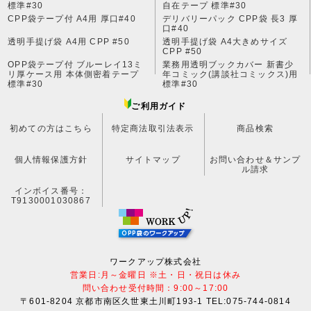
標準#30
自在テープ 標準#30
CPP袋テープ付 A4用 厚口#40
デリバリーパック CPP袋 長3 厚
口#40
透明手提げ袋 A4用 CPP #50
透明手提げ袋 A4大きめサイズ
CPP #50
OPP袋テープ付 ブルーレイ13ミ
業務用透明ブックカバー 新書少
リ厚ケース用 本体側密着テープ
年コミック(講談社コミックス)用
標準#30
標準#30
ご利用ガイド
初めての方はこちら
特定商法取引法表示
商品検索
個人情報保護方針
サイトマップ
お問い合わせ＆サンプ
ル請求
インボイス番号：
T9130001030867
ワークアップ株式会社
営業日:月～金曜日 ※土・日・祝日は休み
問い合わせ受付時間：9:00～17:00
〒601-8204 京都市南区久世東土川町193-1 TEL:075-744-0814