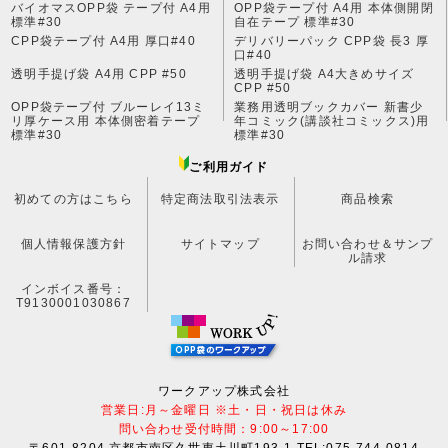
バイオマスOPP袋 テープ付 A4用
OPP袋テープ付 A4用 本体側開閉
標準#30
自在テープ 標準#30
CPP袋テープ付 A4用 厚口#40
デリバリーパック CPP袋 長3 厚
口#40
透明手提げ袋 A4用 CPP #50
透明手提げ袋 A4大きめサイズ
CPP #50
OPP袋テープ付 ブルーレイ13ミ
業務用透明ブックカバー 新書少
リ厚ケース用 本体側密着テープ
年コミック(講談社コミックス)用
標準#30
標準#30
ご利用ガイド
初めての方はこちら
特定商法取引法表示
商品検索
個人情報保護方針
サイトマップ
お問い合わせ＆サンプ
ル請求
インボイス番号：
T9130001030867
ワークアップ株式会社
営業日:月～金曜日 ※土・日・祝日は休み
問い合わせ受付時間：9:00～17:00