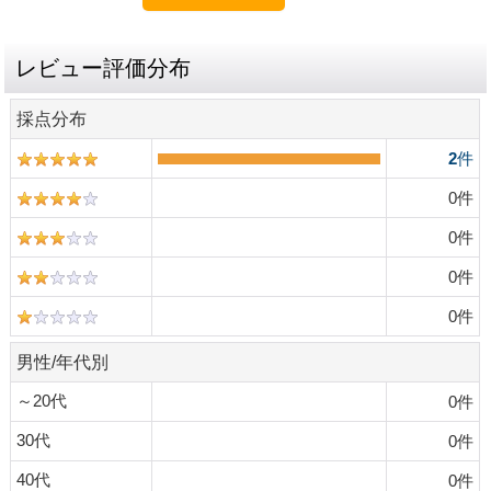
レビュー評価分布
採点分布
2
件
0
件
0
件
0
件
0
件
男性/年代別
～20代
0
件
30代
0
件
40代
0
件