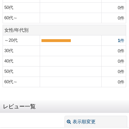
50代
0
件
60代～
0
件
女性/年代別
～20代
1
件
30代
0
件
40代
0
件
50代
0
件
60代～
0
件
レビュー一覧
表示順変更