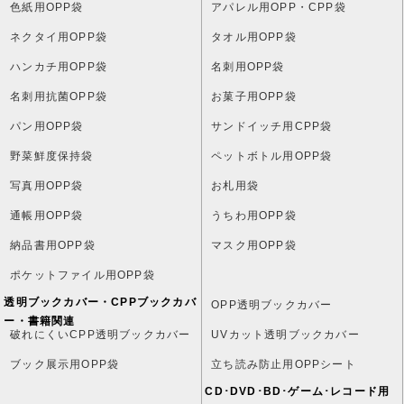
色紙用OPP袋
アパレル用OPP・CPP袋
ネクタイ用OPP袋
タオル用OPP袋
ハンカチ用OPP袋
名刺用OPP袋
名刺用抗菌OPP袋
お菓子用OPP袋
パン用OPP袋
サンドイッチ用CPP袋
野菜鮮度保持袋
ペットボトル用OPP袋
写真用OPP袋
お札用袋
通帳用OPP袋
うちわ用OPP袋
納品書用OPP袋
マスク用OPP袋
ポケットファイル用OPP袋
透明ブックカバー・CPPブックカバ
OPP透明ブックカバー
ー・書籍関連
破れにくいCPP透明ブックカバー
UVカット透明ブックカバー
ブック展示用OPP袋
立ち読み防止用OPPシート
CD･DVD･BD･ゲーム･レコード用