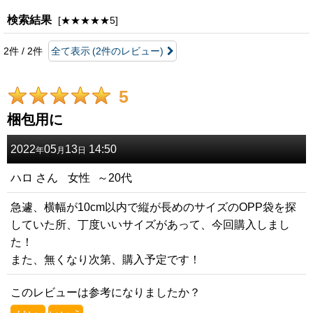
レビュー検索
:
検索結果
[
★★★★★5
]
2
件
/
2
件
全て表示
(2件のレビュー)
期間
:
5
画像
:
梱包用に
星の数
:
2022
05
13
14:50
年
月
日
年代
:
ハロ
さん
女性
～20代
急遽、横幅が10cm以内で縦が長めのサイズのOPP袋を探
性別
:
していた所、丁度いいサイズがあって、今回購入しまし
た！
並び順
:
また、無くなり次第、購入予定です！
絞り込む
このレビューは参考になりましたか？
閉じる