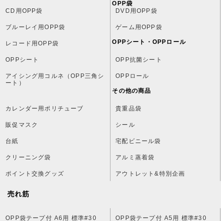
OPP袋
CD用OPP袋
DVD用OPP袋
ブルーレイ用OPP袋
ゲーム用OPP袋
OPPシート・OPPロール
レコード用OPP袋
OPPシート
OPP抗菌シート
アイシング用コルネ（OPP三角シ
OPPロール
ート）
その他の商品
カレンダー用ポリチューブ
貴重品袋
販促マスク
シール
台紙
宅配ビニール袋
クリーニング袋
アルミ蒸着袋
ポイント交換グッズ
アウトレット&特別企画
売れ筋
OPP袋テープ付 A6用 標準#30
OPP袋テープ付 A5用 標準#30