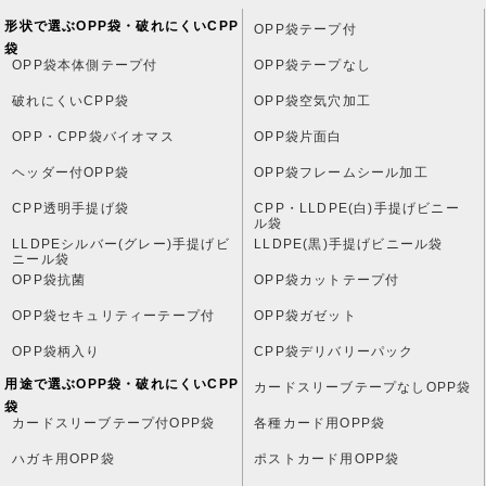
形状で選ぶOPP袋・破れにくいCPP
OPP袋テープ付
袋
OPP袋本体側テープ付
OPP袋テープなし
破れにくいCPP袋
OPP袋空気穴加工
OPP・CPP袋バイオマス
OPP袋片面白
ヘッダー付OPP袋
OPP袋フレームシール加工
CPP透明手提げ袋
CPP・LLDPE(白)手提げビニー
ル袋
LLDPEシルバー(グレー)手提げビ
LLDPE(黒)手提げビニール袋
ニール袋
OPP袋抗菌
OPP袋カットテープ付
OPP袋セキュリティーテープ付
OPP袋ガゼット
OPP袋柄入り
CPP袋デリバリーパック
用途で選ぶOPP袋・破れにくいCPP
カードスリーブテープなしOPP袋
袋
カードスリーブテープ付OPP袋
各種カード用OPP袋
ハガキ用OPP袋
ポストカード用OPP袋