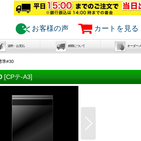
お客様の声
カートを見る
送料・お支払
納期について
オーダー
準#30
0
[
CPテ-A3
]