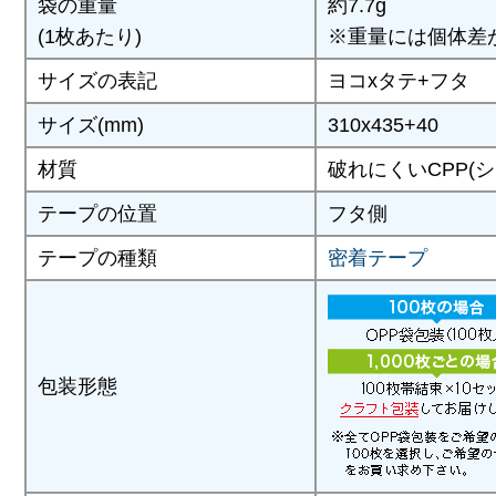
袋の重量
約7.7g
(1枚あたり)
※重量には個体差
サイズの表記
ヨコxタテ+フタ
サイズ(mm)
310x435+40
材質
破れにくいCPP(
テープの位置
フタ側
テープの種類
密着テープ
包装形態