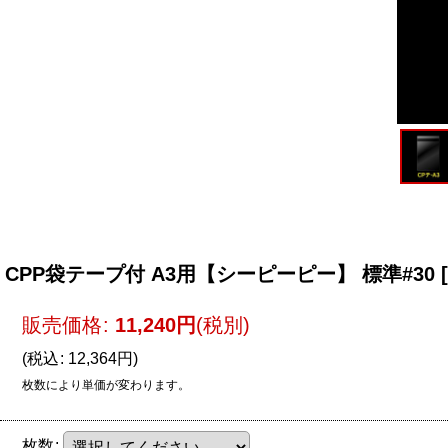
CPP袋テープ付 A3用【シーピーピー】 標準#30
[
販売価格
:
11,240
円
(税別)
(
税込
:
12,364
円
)
枚数により単価が変わります。
枚数
: