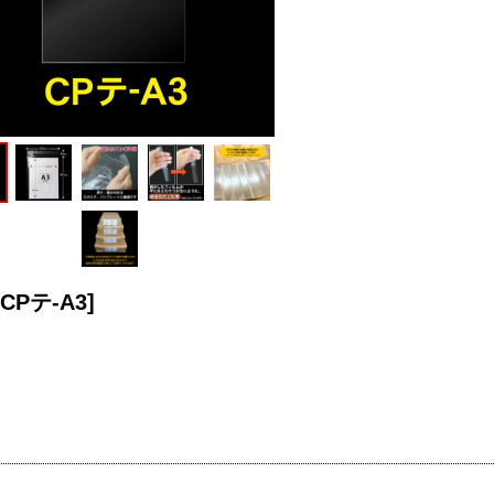
CPテ-A3
]