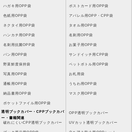
ハガキ用OPP袋
ポストカード用OPP袋
色紙用OPP袋
アパレル用OPP・CPP袋
ネクタイ用OPP袋
タオル用OPP袋
ハンカチ用OPP袋
名刺用OPP袋
名刺用抗菌OPP袋
お菓子用OPP袋
パン用OPP袋
サンドイッチ用CPP袋
野菜鮮度保持袋
ペットボトル用OPP袋
写真用OPP袋
お札用袋
通帳用OPP袋
うちわ用OPP袋
納品書用OPP袋
マスク用OPP袋
ポケットファイル用OPP袋
透明ブックカバー・CPPブックカバ
OPP透明ブックカバー
ー・書籍関連
破れにくいCPP透明ブックカバー
UVカット透明ブックカバー