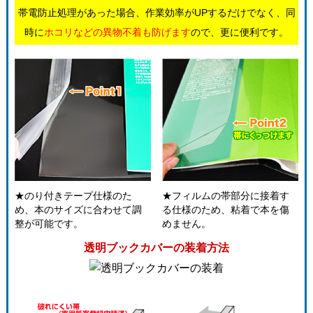
帯電防止処理があった場合、作業効率がUPするだけでなく、同
時に
ホコリなどの異物不着も防げます
ので、更に便利です。
★のり付きテープ仕様のた
★フィルムの帯部分に接着す
め、本のサイズに合わせて調
る仕様のため、粘着で本を傷
整が可能です。
めません。
透明ブックカバーの装着方法