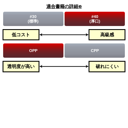
適合書籍の詳細⊕
#30
#40
(標準)
(厚口)
低コスト
高級感
OPP
CPP
透明度が高い
破れにくい