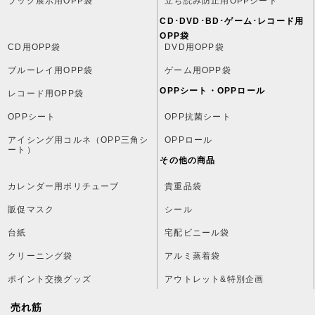
ブック展示用OPP袋
立ち読み防止用OPPシート
CD･DVD･BD･ゲーム･レコード用
OPP袋
CD用OPP袋
DVD用OPP袋
ブルーレイ用OPP袋
ゲーム用OPP袋
OPPシート・OPPロール
レコード用OPP袋
OPPシート
OPP抗菌シート
アイシング用コルネ（OPP三角シ
OPPロール
ート）
その他の商品
カレンダー用ポリチューブ
貴重品袋
販促マスク
シール
台紙
宅配ビニール袋
クリーニング袋
アルミ蒸着袋
ポイント交換グッズ
アウトレット&特別企画
売れ筋