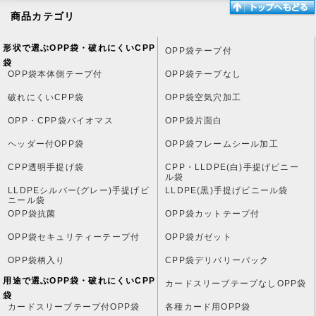
商品カテゴリ
形状で選ぶOPP袋・破れにくいCPP
OPP袋テープ付
袋
OPP袋本体側テープ付
OPP袋テープなし
破れにくいCPP袋
OPP袋空気穴加工
OPP・CPP袋バイオマス
OPP袋片面白
ヘッダー付OPP袋
OPP袋フレームシール加工
CPP透明手提げ袋
CPP・LLDPE(白)手提げビニー
ル袋
LLDPEシルバー(グレー)手提げビ
LLDPE(黒)手提げビニール袋
ニール袋
OPP袋抗菌
OPP袋カットテープ付
OPP袋セキュリティーテープ付
OPP袋ガゼット
OPP袋柄入り
CPP袋デリバリーパック
用途で選ぶOPP袋・破れにくいCPP
カードスリーブテープなしOPP袋
袋
カードスリーブテープ付OPP袋
各種カード用OPP袋