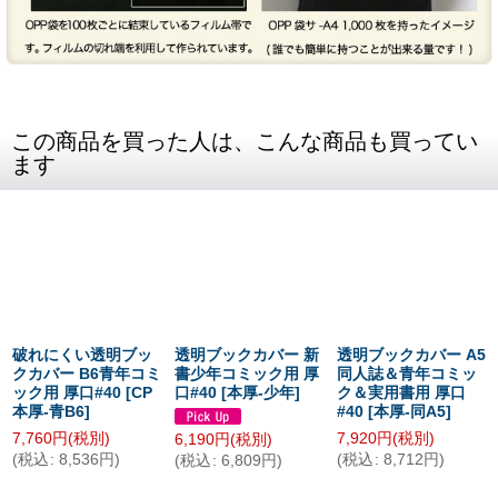
この商品を買った人は、こんな商品も買ってい
ます
破れにくい透明ブッ
透明ブックカバー 新
透明ブックカバー A5
クカバー B6青年コミ
書少年コミック用 厚
同人誌＆青年コミッ
ック用 厚口#40
[
CP
口#40
[
本厚-少年
]
ク＆実用書用 厚口
本厚-青B6
]
#40
[
本厚-同A5
]
7,760
円
(税別)
7,920
円
(税別)
6,190
円
(税別)
(
税込
:
8,536
円
)
(
税込
:
8,712
円
)
(
税込
:
6,809
円
)