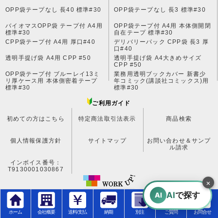
OPP袋テープなし 長40 標準#30
OPP袋テープなし 長3 標準#30
バイオマスOPP袋 テープ付 A4用
OPP袋テープ付 A4用 本体側開閉
標準#30
自在テープ 標準#30
CPP袋テープ付 A4用 厚口#40
デリバリーパック CPP袋 長3 厚
口#40
透明手提げ袋 A4用 CPP #50
透明手提げ袋 A4大きめサイズ
CPP #50
OPP袋テープ付 ブルーレイ13ミ
業務用透明ブックカバー 新書少
リ厚ケース用 本体側密着テープ
年コミック(講談社コミックス)用
標準#30
標準#30
ご利用ガイド
初めての方はこちら
特定商法取引法表示
商品検索
個人情報保護方針
サイトマップ
お問い合わせ＆サンプ
ル請求
インボイス番号：
T9130001030867
×
AI
で探す
AI
ワークアップ株式会社
ホーム
会社概要
送料/支払
納期
別注
ご質問
お問合せ