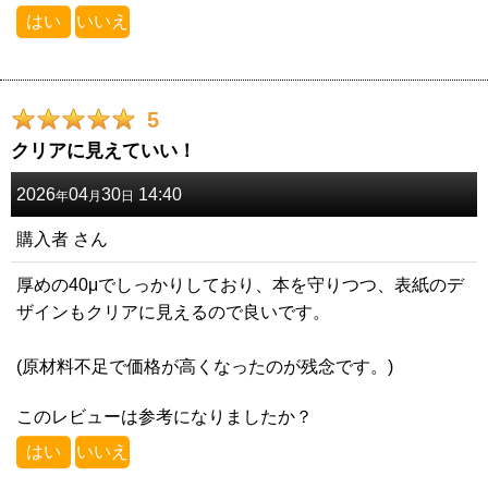
はい
いいえ
5
クリアに見えていい！
2026
04
30
14:40
年
月
日
購入者
さん
厚めの40μでしっかりしており、本を守りつつ、表紙のデ
ザインもクリアに見えるので良いです。
(原材料不足で価格が高くなったのが残念です。)
このレビューは参考になりましたか？
はい
いいえ