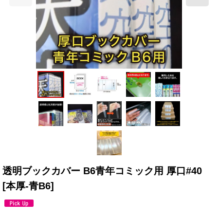
透明ブックカバー B6青年コミック用 厚口#40
[
本厚-青B6
]