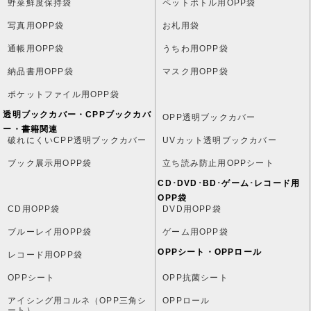
野菜鮮度保持袋
ペットボトル用OPP袋
写真用OPP袋
お札用袋
通帳用OPP袋
うちわ用OPP袋
納品書用OPP袋
マスク用OPP袋
ポケットファイル用OPP袋
透明ブックカバー・CPPブックカバ
OPP透明ブックカバー
ー・書籍関連
破れにくいCPP透明ブックカバー
UVカット透明ブックカバー
ブック展示用OPP袋
立ち読み防止用OPPシート
CD･DVD･BD･ゲーム･レコード用
OPP袋
CD用OPP袋
DVD用OPP袋
ブルーレイ用OPP袋
ゲーム用OPP袋
OPPシート・OPPロール
レコード用OPP袋
OPPシート
OPP抗菌シート
アイシング用コルネ（OPP三角シ
OPPロール
ート）