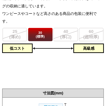
グの収納に適しています。
ワンピースやコートなど高さのある商品の包装に便利で
す。
25
40
60
30
(標準)
(薄め)
(厚口)
(超特厚)
低コスト
高級感
寸法図(mm)