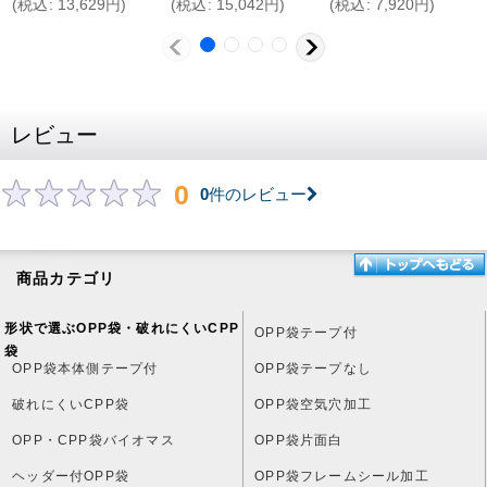
(
税込
:
13,629
円
)
(
税込
:
15,042
円
)
(
税込
:
7,920
円
)
レビュー
0
0
件のレビュー
商品カテゴリ
形状で選ぶOPP袋・破れにくいCPP
OPP袋テープ付
袋
OPP袋本体側テープ付
OPP袋テープなし
破れにくいCPP袋
OPP袋空気穴加工
OPP・CPP袋バイオマス
OPP袋片面白
ヘッダー付OPP袋
OPP袋フレームシール加工