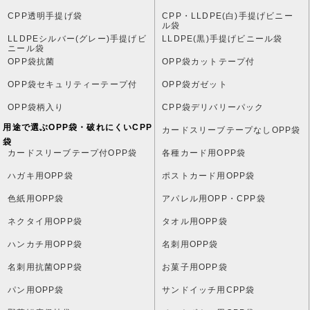
CPP透明手提げ袋
CPP・LLDPE(白)手提げビニー
ル袋
LLDPEシルバー(グレー)手提げビ
LLDPE(黒)手提げビニール袋
ニール袋
OPP袋抗菌
OPP袋カットテープ付
OPP袋セキュリティーテープ付
OPP袋ガゼット
OPP袋柄入り
CPP袋デリバリーパック
用途で選ぶOPP袋・破れにくいCPP
カードスリーブテープなしOPP袋
袋
カードスリーブテープ付OPP袋
各種カード用OPP袋
ハガキ用OPP袋
ポストカード用OPP袋
色紙用OPP袋
アパレル用OPP・CPP袋
ネクタイ用OPP袋
タオル用OPP袋
ハンカチ用OPP袋
名刺用OPP袋
名刺用抗菌OPP袋
お菓子用OPP袋
パン用OPP袋
サンドイッチ用CPP袋