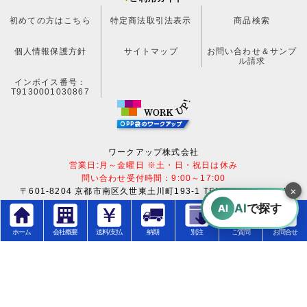
初めての方はこちら
特定商法取引法表示
商品検索
個人情報保護方針
サイトマップ
お問い合わせ＆サンプ
ル請求
インボイス番号：
T9130001030867
ワークアップ株式会社
営業日:月～金曜日 ※土・日・祝日は休み
問い合わせ受付時間：9:00～17:00
×
〒601-8204 京都市南区久世東土川町193-1 TEL:075-744-0814
FAX:075-744-0813 MAIL:info@workup.jp
AI
で探す
AI
適格事業者登録番号：T9130001030867
ホーム
会社概要
送料/支払
納期
別注
ご質問
お問合せ
Copyright © 2013 WorkUp CO.,LTD. All rights reserved.