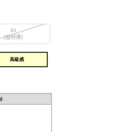
60
(超特厚)
高級感
)