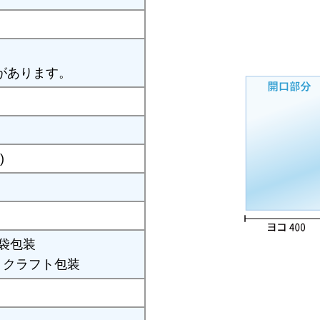
があります。
)
P袋包装
：クラフト包装