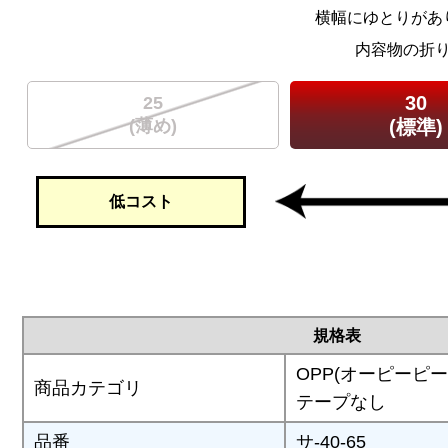
横幅にゆとりがあ
内容物の折
30
25
(薄め)
(標準)
低コスト
規格表
OPP(オーピーピー
商品カテゴリ
テープなし
品番
サ-40-65