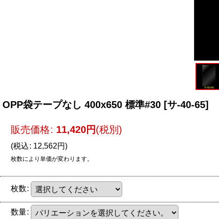
OPP袋テープなし 400x650 標準#30
[
サ-40-65
]
販売価格
:
11,420
円
(税別)
(
税込
:
12,562
円
)
枚数により単価が変わります。
枚数
:
数量
: