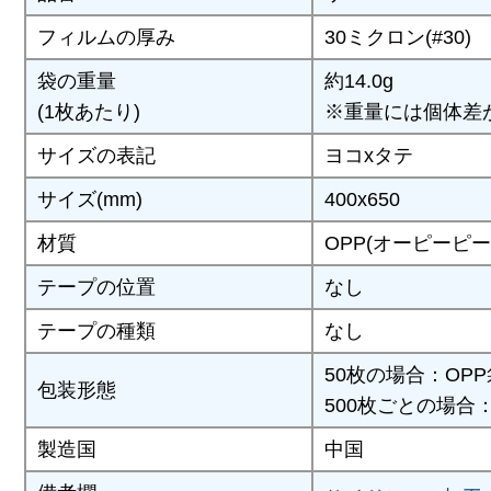
フィルムの厚み
30ミクロン(#30)
袋の重量
約14.0g
(1枚あたり)
※重量には個体差
サイズの表記
ヨコxタテ
サイズ(mm)
400x650
材質
OPP(オーピーピー
テープの位置
なし
テープの種類
なし
50枚の場合：OP
包装形態
500枚ごとの場合
製造国
中国