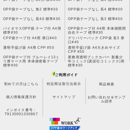
OPP袋テープなし 角2 標準#30
OPP袋テープなし 長4 標準#30
OPP袋テープなし 長40 標準#30
OPP袋テープなし 長3 標準#30
バイオマスOPP袋 テープ付 A4用
OPP袋テープ付 A4用 本体側開閉
標準#30
自在テープ 標準#30
CPP袋テープ付 A4用 厚口#40
デリバリーパック CPP袋 長3 厚
口#40
透明手提げ袋 A4用 CPP #50
透明手提げ袋 A4大きめサイズ
CPP #50
OPP袋テープ付 ブルーレイ13ミ
業務用透明ブックカバー 新書少
リ厚ケース用 本体側密着テープ
年コミック(講談社コミックス)用
標準#30
標準#30
ご利用ガイド
初めての方はこちら
特定商法取引法表示
商品検索
個人情報保護方針
サイトマップ
お問い合わせ＆サンプ
ル請求
インボイス番号：
T9130001030867