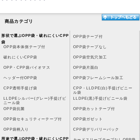
商品カテゴリ
形状で選ぶOPP袋・破れにくいCPP
OPP袋テープ付
袋
OPP袋本体側テープ付
OPP袋テープなし
破れにくいCPP袋
OPP袋空気穴加工
OPP・CPP袋バイオマス
OPP袋片面白
ヘッダー付OPP袋
OPP袋フレームシール加工
CPP透明手提げ袋
CPP・LLDPE(白)手提げビニー
ル袋
LLDPEシルバー(グレー)手提げビ
LLDPE(黒)手提げビニール袋
ニール袋
OPP袋抗菌
OPP袋カットテープ付
OPP袋セキュリティーテープ付
OPP袋ガゼット
OPP袋柄入り
CPP袋デリバリーパック
用途で選ぶOPP袋・破れにくいCPP
カードスリーブテープなしOPP袋