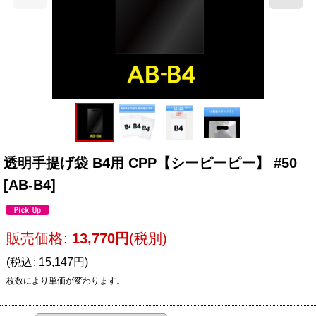
透明手提げ袋 B4用 CPP【シーピーピー】 #50
[
AB-B4
]
販売価格
:
13,770
円
(税別)
(
税込
:
15,147
円
)
枚数により単価が変わります。