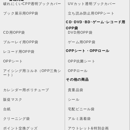
破れにくいCPP透明ブックカバー
UVカット透明ブックカバー
ブック展示用OPP袋
立ち読み防止用OPPシート
CD･DVD･BD･ゲーム･レコード用
OPP袋
CD用OPP袋
DVD用OPP袋
ブルーレイ用OPP袋
ゲーム用OPP袋
OPPシート・OPPロール
レコード用OPP袋
OPPシート
OPP抗菌シート
アイシング用コルネ（OPP三角シ
OPPロール
ート）
その他の商品
カレンダー用ポリチューブ
貴重品袋
販促マスク
シール
台紙
宅配ビニール袋
クリーニング袋
アルミ蒸着袋
ポイント交換グッズ
アウトレット&特別企画