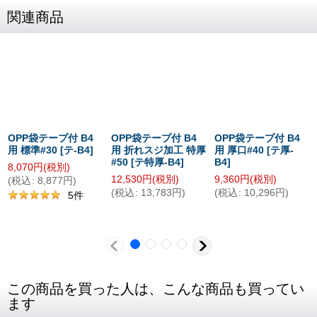
関連商品
OPP袋テープ付 B4
OPP袋テープ付 B4
OPP袋テープ付 B4
用 標準#30
[
テ-B4
]
用 折れスジ加工 特厚
用 厚口#40
[
テ厚-
#50
[
テ特厚-B4
]
B4
]
8,070
円
(税別)
12,530
円
(税別)
9,360
円
(税別)
(
税込
:
8,877
円
)
(
税込
:
13,783
円
)
(
税込
:
10,296
円
)
5
件
この商品を買った人は、こんな商品も買ってい
ます