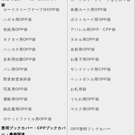
袋
カードスリーブテープ付OPP袋
各種カード用OPP袋
ハガキ用OPP袋
ポストカード用OPP袋
色紙用OPP袋
アパレル用OPP・CPP袋
ネクタイ用OPP袋
タオル用OPP袋
ハンカチ用OPP袋
名刺用OPP袋
名刺用抗菌OPP袋
お菓子用OPP袋
パン用OPP袋
サンドイッチ用CPP袋
野菜鮮度保持袋
ペットボトル用OPP袋
写真用OPP袋
お札用袋
通帳用OPP袋
うちわ用OPP袋
納品書用OPP袋
マスク用OPP袋
ポケットファイル用OPP袋
透明ブックカバー・CPPブックカバ
OPP透明ブックカバー
ー・書籍関連