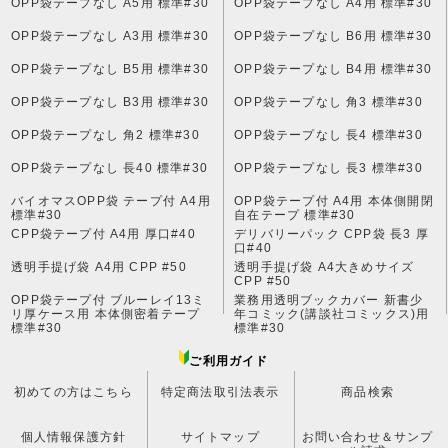
OPP袋テープなし A5用 標準#30
OPP袋テープなし A4用 標準#30
OPP袋テープなし A3用 標準#30
OPP袋テープなし B6用 標準#30
OPP袋テープなし B5用 標準#30
OPP袋テープなし B4用 標準#30
OPP袋テープなし B3用 標準#30
OPP袋テープなし 角3 標準#30
OPP袋テープなし 角2 標準#30
OPP袋テープなし 長4 標準#30
OPP袋テープなし 長40 標準#30
OPP袋テープなし 長3 標準#30
バイオマスOPP袋 テープ付 A4用
OPP袋テープ付 A4用 本体側開閉
標準#30
自在テープ 標準#30
CPP袋テープ付 A4用 厚口#40
デリバリーパック CPP袋 長3 厚
口#40
透明手提げ袋 A4用 CPP #50
透明手提げ袋 A4大きめサイズ
CPP #50
OPP袋テープ付 ブルーレイ13ミ
業務用透明ブックカバー 新書少
リ厚ケース用 本体側密着テープ
年コミック(講談社コミックス)用
標準#30
標準#30
ご利用ガイド
初めての方はこちら
特定商法取引法表示
商品検索
個人情報保護方針
サイトマップ
お問い合わせ＆サンプ