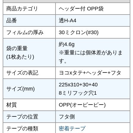
商品カテゴリ
ヘッダー付 OPP袋
品番
透H-A4
フィルムの厚み
30ミクロン(#30)
約4.6g
袋の重量
※重量には個体差がありま
(1枚あたり)
す。
サイズの表記
ヨコxタテ+ヘッダー+フタ
225x310+30+40
サイズ(mm)
8ミリフック穴1
材質
OPP(オーピーピー)
テープの位置
フタ側
テープの種類
密着テープ