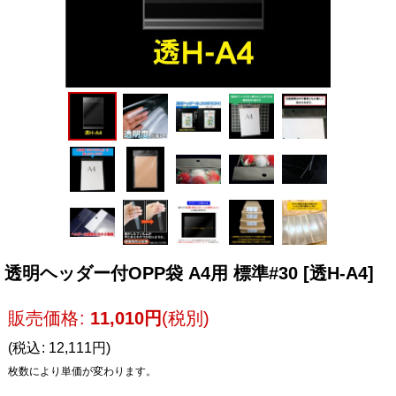
透明ヘッダー付OPP袋 A4用 標準#30
[
透H-A4
]
販売価格
:
11,010
円
(税別)
(
税込
:
12,111
円
)
枚数により単価が変わります。