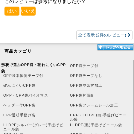
このレビューは参考になりましたか？
はい
いいえ
全て表示
(2件のレビュー)
商品カテゴリ
形状で選ぶOPP袋・破れにくいCPP
OPP袋テープ付
袋
OPP袋本体側テープ付
OPP袋テープなし
破れにくいCPP袋
OPP袋空気穴加工
OPP・CPP袋バイオマス
OPP袋片面白
ヘッダー付OPP袋
OPP袋フレームシール加工
CPP透明手提げ袋
CPP・LLDPE(白)手提げビニー
ル袋
LLDPEシルバー(グレー)手提げビ
LLDPE(黒)手提げビニール袋
ニール袋