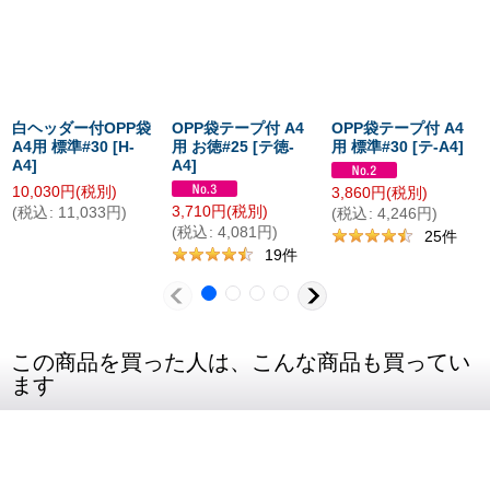
白ヘッダー付OPP袋
OPP袋テープ付 A4
OPP袋テープ付 A4
A4用 標準#30
[
H-
用 お徳#25
[
テ徳-
用 標準#30
[
テ-A4
]
A4
]
A4
]
10,030
円
(税別)
3,860
円
(税別)
3,710
円
(税別)
(
税込
:
11,033
円
)
(
税込
:
4,246
円
)
(
税込
:
4,081
円
)
25
件
19
件
この商品を買った人は、こんな商品も買ってい
ます