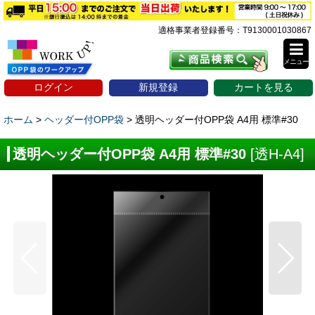
適格事業者登録番号：T9130001030867
メニュー
ログイン
新規登録
カートを見る
ホーム
>
ヘッダー付OPP袋
>
透明ヘッダー付OPP袋 A4用 標準#30
透明ヘッダー付OPP袋 A4用 標準#30
[
透H-A4
]