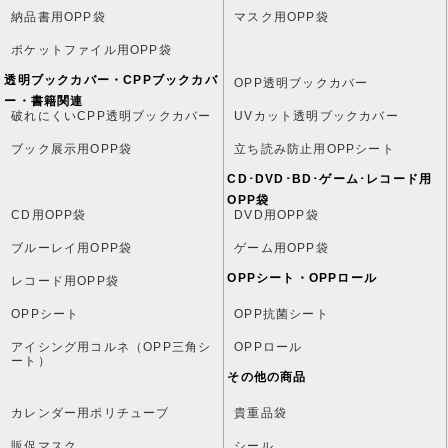
納品書用OPP袋
マスク用OPP袋
ポケットファイル用OPP袋
透明ブックカバー・CPPブックカバ
OPP透明ブックカバー
ー・書籍関連
破れにくいCPP透明ブックカバー
UVカット透明ブックカバー
ブック展示用OPP袋
立ち読み防止用OPPシート
CD･DVD･BD･ゲーム･レコード用
OPP袋
CD用OPP袋
DVD用OPP袋
ブルーレイ用OPP袋
ゲーム用OPP袋
OPPシート・OPPロール
レコード用OPP袋
OPPシート
OPP抗菌シート
アイシング用コルネ（OPP三角シ
OPPロール
ート）
その他の商品
カレンダー用ポリチューブ
貴重品袋
販促マスク
シール