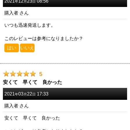
2021
12
23
08:56
年
月
日
購入者
さん
いつも迅速発送します。
このレビューは参考になりましたか？
はい
いいえ
5
安くて 早くて 良かった
2021
03
22
17:33
年
月
日
購入者
さん
安くて 早くて 良かった