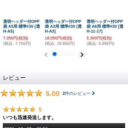
透明ヘッダー付OPP
透明ヘッダー付OPP
透明ヘッダー付OPP
袋 A5用 標準#30
[
透
袋 A3用 標準#30
[
透
袋 A6用 標準#30
[
透
H-A5
]
H-A3
]
H-11-17
]
7,050
円
(税別)
18,050
円
(税別)
5,360
円
(税別)
(
税込
:
7,755
円
)
(
税込
:
19,855
円
)
(
税込
:
5,896
円
)
レビュー
5.00
2
件のレビュー
5
いつも迅速発送します。