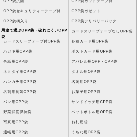
OPP袋抗菌
OPP袋カットテープ付
OPP袋セキュリティーテープ付
OPP袋ガゼット
OPP袋柄入り
CPP袋デリバリーパック
用途で選ぶOPP袋・破れにくいCPP
カードスリーブテープなしOPP袋
袋
カードスリーブテープ付OPP袋
各種カード用OPP袋
ハガキ用OPP袋
ポストカード用OPP袋
色紙用OPP袋
アパレル用OPP・CPP袋
ネクタイ用OPP袋
タオル用OPP袋
ハンカチ用OPP袋
名刺用OPP袋
名刺用抗菌OPP袋
お菓子用OPP袋
パン用OPP袋
サンドイッチ用CPP袋
野菜鮮度保持袋
ペットボトル用OPP袋
写真用OPP袋
お札用袋
通帳用OPP袋
うちわ用OPP袋