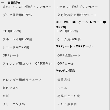
ー・書籍関連
破れにくいCPP透明ブックカバー
UVカット透明ブックカバー
ブック展示用OPP袋
立ち読み防止用OPPシート
CD･DVD･BD･ゲーム･レコード用
OPP袋
CD用OPP袋
DVD用OPP袋
ブルーレイ用OPP袋
ゲーム用OPP袋
OPPシート・OPPロール
レコード用OPP袋
OPPシート
OPP抗菌シート
アイシング用コルネ（OPP三角シ
OPPロール
ート）
その他の商品
カレンダー用ポリチューブ
貴重品袋
販促マスク
シール
台紙
宅配ビニール袋
クリーニング袋
アルミ蒸着袋