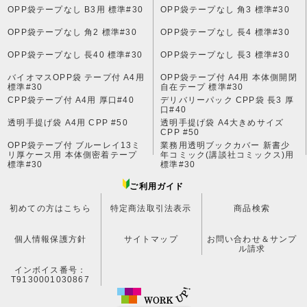
OPP袋テープなし B3用 標準#30
OPP袋テープなし 角3 標準#30
OPP袋テープなし 角2 標準#30
OPP袋テープなし 長4 標準#30
OPP袋テープなし 長40 標準#30
OPP袋テープなし 長3 標準#30
バイオマスOPP袋 テープ付 A4用
OPP袋テープ付 A4用 本体側開閉
標準#30
自在テープ 標準#30
CPP袋テープ付 A4用 厚口#40
デリバリーパック CPP袋 長3 厚
口#40
透明手提げ袋 A4用 CPP #50
透明手提げ袋 A4大きめサイズ
CPP #50
OPP袋テープ付 ブルーレイ13ミ
業務用透明ブックカバー 新書少
リ厚ケース用 本体側密着テープ
年コミック(講談社コミックス)用
標準#30
標準#30
ご利用ガイド
初めての方はこちら
特定商法取引法表示
商品検索
個人情報保護方針
サイトマップ
お問い合わせ＆サンプ
ル請求
インボイス番号：
T9130001030867