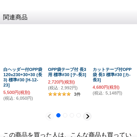
関連商品
白ヘッダー付OPP袋
OPP袋テープ付 長3
カットテープ付OPP
120x230+30+30 (長
用 標準#30
[
テ-長3
]
袋 長3 標準#30
[
カ-
3) 標準#30
[
H-12-
長3
]
2,720
円
(税別)
23
]
4,680
円
(税別)
(
税込
:
2,992
円
)
5,500
円
(税別)
(
税込
:
5,148
円
)
3
件
(
税込
:
6,050
円
)
この商品を買った人は、こんな商品も買ってい