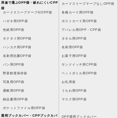
用途で選ぶOPP袋・破れにくいCPP
カードスリーブテープなしOPP袋
袋
カードスリーブテープ付OPP袋
各種カード用OPP袋
ハガキ用OPP袋
ポストカード用OPP袋
色紙用OPP袋
アパレル用OPP・CPP袋
ネクタイ用OPP袋
タオル用OPP袋
ハンカチ用OPP袋
名刺用OPP袋
名刺用抗菌OPP袋
お菓子用OPP袋
パン用OPP袋
サンドイッチ用CPP袋
野菜鮮度保持袋
ペットボトル用OPP袋
写真用OPP袋
お札用袋
通帳用OPP袋
うちわ用OPP袋
納品書用OPP袋
マスク用OPP袋
ポケットファイル用OPP袋
透明ブックカバー・CPPブックカバ
OPP透明ブックカバー