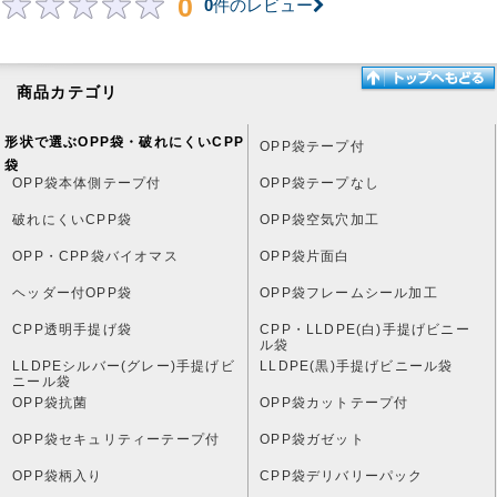
0
0
件のレビュー
商品カテゴリ
形状で選ぶOPP袋・破れにくいCPP
OPP袋テープ付
袋
OPP袋本体側テープ付
OPP袋テープなし
破れにくいCPP袋
OPP袋空気穴加工
OPP・CPP袋バイオマス
OPP袋片面白
ヘッダー付OPP袋
OPP袋フレームシール加工
CPP透明手提げ袋
CPP・LLDPE(白)手提げビニー
ル袋
LLDPEシルバー(グレー)手提げビ
LLDPE(黒)手提げビニール袋
ニール袋
OPP袋抗菌
OPP袋カットテープ付
OPP袋セキュリティーテープ付
OPP袋ガゼット
OPP袋柄入り
CPP袋デリバリーパック