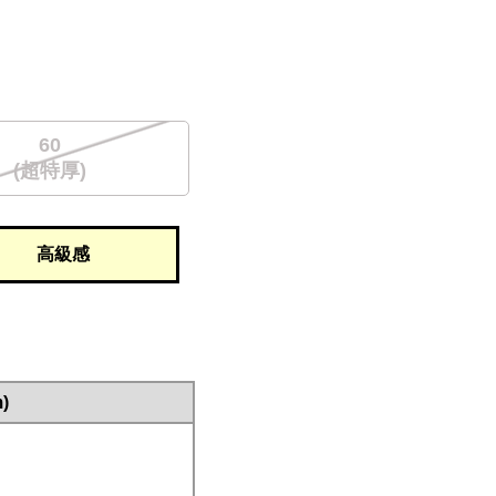
60
(超特厚)
高級感
)