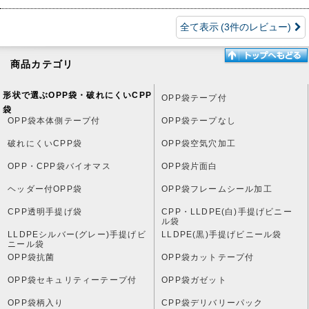
全て表示
(3件のレビュー)
商品カテゴリ
形状で選ぶOPP袋・破れにくいCPP
OPP袋テープ付
袋
OPP袋本体側テープ付
OPP袋テープなし
破れにくいCPP袋
OPP袋空気穴加工
OPP・CPP袋バイオマス
OPP袋片面白
ヘッダー付OPP袋
OPP袋フレームシール加工
CPP透明手提げ袋
CPP・LLDPE(白)手提げビニー
ル袋
LLDPEシルバー(グレー)手提げビ
LLDPE(黒)手提げビニール袋
ニール袋
OPP袋抗菌
OPP袋カットテープ付
OPP袋セキュリティーテープ付
OPP袋ガゼット
OPP袋柄入り
CPP袋デリバリーパック