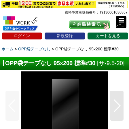
適格事業者登録番号：T9130001030867
メニュー
ログイン
新規登録
カートを見る
ホーム
>
OPP袋テープなし
>
OPP袋テープなし 95x200 標準#30
OPP袋テープなし 95x200 標準#30
[
サ-9.5-20
]