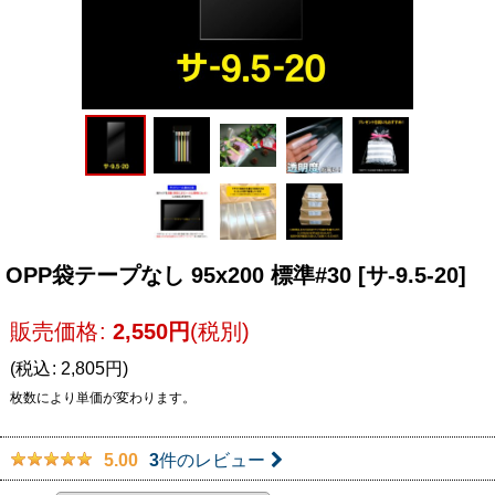
OPP袋テープなし 95x200 標準#30
[
サ-9.5-20
]
販売価格
:
2,550
円
(税別)
(
税込
:
2,805
円
)
枚数により単価が変わります。
3
件のレビュー
5.00