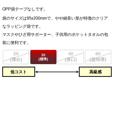
OPP袋テープなしです。
袋のサイズは95x200mmで、やや細長い形が特徴のクリア
なラッピング袋です。
マスクやひざ用サポーター、子供用のポケットタオルの包
装に便利です。
25
40
60
30
(標準)
(薄め)
(厚口)
(超特厚)
低コスト
高級感