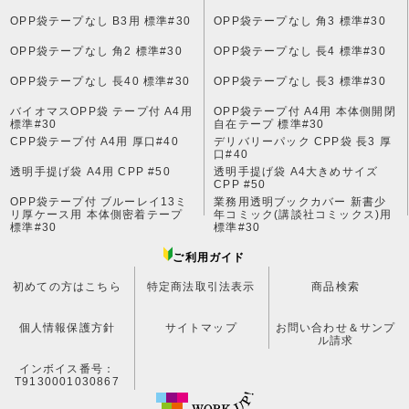
OPP袋テープなし B3用 標準#30
OPP袋テープなし 角3 標準#30
OPP袋テープなし 角2 標準#30
OPP袋テープなし 長4 標準#30
OPP袋テープなし 長40 標準#30
OPP袋テープなし 長3 標準#30
バイオマスOPP袋 テープ付 A4用
OPP袋テープ付 A4用 本体側開閉
標準#30
自在テープ 標準#30
CPP袋テープ付 A4用 厚口#40
デリバリーパック CPP袋 長3 厚
口#40
透明手提げ袋 A4用 CPP #50
透明手提げ袋 A4大きめサイズ
CPP #50
OPP袋テープ付 ブルーレイ13ミ
業務用透明ブックカバー 新書少
リ厚ケース用 本体側密着テープ
年コミック(講談社コミックス)用
標準#30
標準#30
ご利用ガイド
初めての方はこちら
特定商法取引法表示
商品検索
個人情報保護方針
サイトマップ
お問い合わせ＆サンプ
ル請求
インボイス番号：
T9130001030867