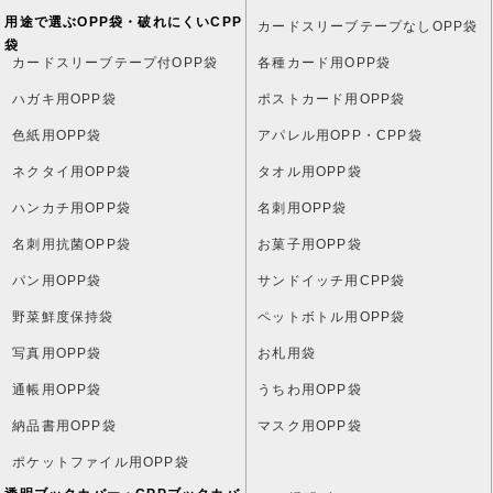
用途で選ぶOPP袋・破れにくいCPP
カードスリーブテープなしOPP袋
袋
カードスリーブテープ付OPP袋
各種カード用OPP袋
ハガキ用OPP袋
ポストカード用OPP袋
色紙用OPP袋
アパレル用OPP・CPP袋
ネクタイ用OPP袋
タオル用OPP袋
ハンカチ用OPP袋
名刺用OPP袋
名刺用抗菌OPP袋
お菓子用OPP袋
パン用OPP袋
サンドイッチ用CPP袋
野菜鮮度保持袋
ペットボトル用OPP袋
写真用OPP袋
お札用袋
通帳用OPP袋
うちわ用OPP袋
納品書用OPP袋
マスク用OPP袋
ポケットファイル用OPP袋