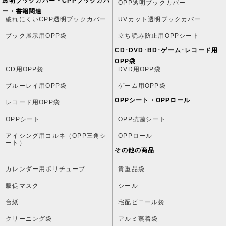
透明ブックカバー・CPPブックカバ
OPP透明ブックカバー
ー・書籍関連
破れにくいCPP透明ブックカバー
UVカット透明ブックカバー
ブック展示用OPP袋
立ち読み防止用OPPシート
CD･DVD･BD･ゲーム･レコード用
OPP袋
CD用OPP袋
DVD用OPP袋
ブルーレイ用OPP袋
ゲーム用OPP袋
OPPシート・OPPロール
レコード用OPP袋
OPPシート
OPP抗菌シート
アイシング用コルネ（OPP三角シ
OPPロール
ート）
その他の商品
カレンダー用ポリチューブ
貴重品袋
販促マスク
シール
台紙
宅配ビニール袋
クリーニング袋
アルミ蒸着袋